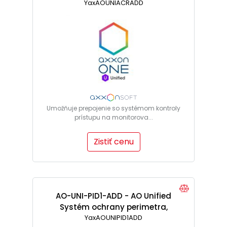
licencia pre 1 čítačku
YaxAOUNIACRADD
Umožňuje prepojenie so systémom kontroly
prístupu na monitorova...
Zistiť cenu
AO-UNI-PID1-ADD - AO Unified
Systém ochrany perimetra,
licencia pre 1 snímač
YaxAOUNIPID1ADD