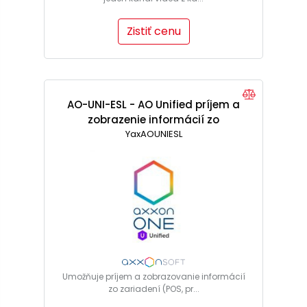
Zistiť cenu
AO-UNI-ESL - AO Unified príjem a
zobrazenie informácií zo
zariadenia
YaxAOUNIESL
Umožňuje príjem a zobrazovanie informácií
zo zariadení (POS, pr...