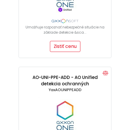
Umožňuje rozpoznať nebezpečné situácie na
základe detekcie &sca...
Zistiť cenu
AO-UNI-PPE-ADD - AO Unified
detekcia ochranných
YaxAOUNIPPEADD
prostriedkov