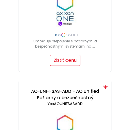
Umožňuje prepojenie s požiarnymi a
bezpečnostnými systémami na ...
Zistiť cenu
AO-UNI-FSAS-ADD - AO Unified
Požiarny a bezpečnostný
systém, licencia pre 50
YaxAOUNIFSASADD
snímačov /vstup/výstup zo
zariadenia