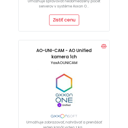
Umožňuje spravovať neobmedzený počet
serverov v systéme Axxon O...
Zistiť cenu
AO-UNI-CAM - AO Unified
kamera 1ch
YaxAOUNICAM
Umožňuje zobrazovať, nahrávať a prenášať
jeden kanál videa z ka...