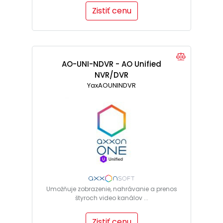
Zistiť cenu
AO-UNI-NDVR - AO Unified
NVR/DVR
YaxAOUNINDVR
Umožňuje zobrazenie, nahrávanie a prenos
štyroch video kanálov ...
Zistiť cenu