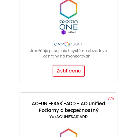
Umožňuje pripojenie k systému obvodovej
ochrany na monitorovani...
Zistiť cenu
AO-UNI-FSAS1-ADD - AO Unified
Požiarny a bezpečnostný
systém, licencia pre 1 snímač
YaxAOUNIFSAS1ADD
/vstup/výstup zo zariadenia