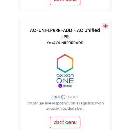
AO-UNI-LPRRR-ADD - AO Unified
LPR
YaxAOUNILPRRRADD
Umožňuje živé rozpoznávanie registračných
značiek vozidiel z be...
Zistiť cenu