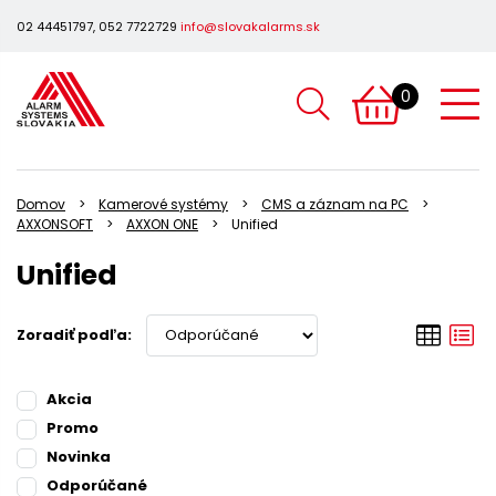
02 44451797, 052 7722729
info@slovakalarms.sk
0
Domov
Kamerové systémy
CMS a záznam na PC
AXXONSOFT
AXXON ONE
Unified
Unified
Zoradiť podľa:
Akcia
Promo
Novinka
Odporúčané