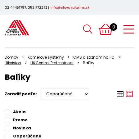
02 44451797, 052 7722729
info@slovakalarms.sk
0
Domov
Kamerové systémy
CMS a záznam na PC
Hikvision
HikCentral Professional
Balíky
Balíky
Zoradiť podľa:
Akcia
Promo
Novinka
Odporúčané