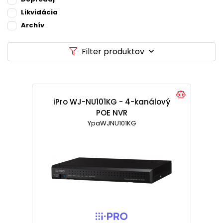
Likvidácia
Archív
Filter produktov
iPro WJ-NU101KG - 4-kanálový
POE NVR
YpaWJNU101KG