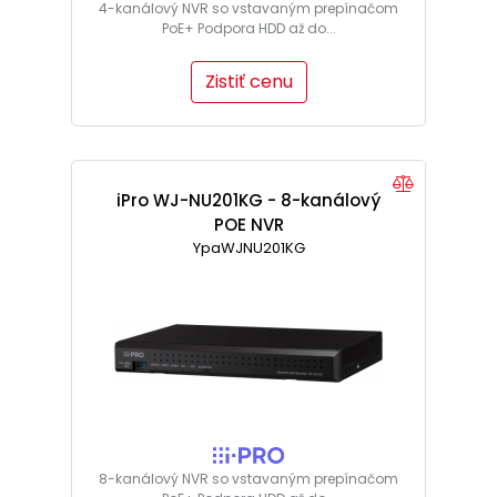
4-kanálový NVR so vstavaným prepínačom
PoE+ Podpora HDD až do...
Zistiť cenu
iPro WJ-NU201KG - 8-kanálový
POE NVR
YpaWJNU201KG
8-kanálový NVR so vstavaným prepínačom