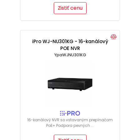
Zistiť cenu
iPro WJ-NU301KG - 16-kanálový
POE NVR
YpaWJNU301KG
16-kanálový NVR so vstavaným prepínačom
PoE+ Podpora pevných ...