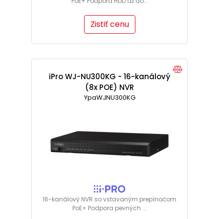
PoE+ Podpora HDD až do...
Zistiť cenu
iPro WJ-NU300KG - 16-kanálový
(8x POE) NVR
YpaWJNU300KG
16-kanálový NVR so vstavaným prepínačom
PoE+ Podpora pevných ...