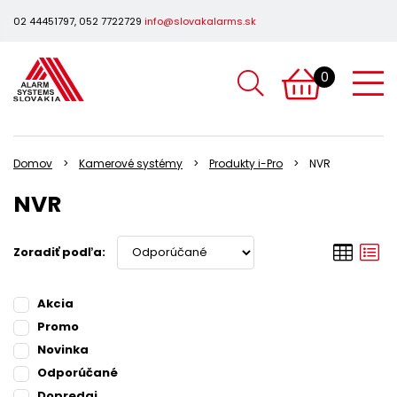
02 44451797, 052 7722729
info@slovakalarms.sk
0
Domov
Kamerové systémy
Produkty i-Pro
NVR
NVR
Zoradiť podľa:
Akcia
Promo
Novinka
Odporúčané
Dopredaj