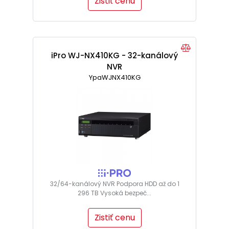
Zistiť cenu
iPro WJ-NX410KG - 32-kanálový
NVR
YpaWJNX410KG
32/64-kanálový NVR Podpora HDD až do 1
296 TB Vysoká bezpeč...
Zistiť cenu