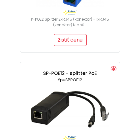
P-POE2 Splitter 2xRJ45 (konektor) - 1xRJ45
(konektor) Nie sú...
Zistiť cenu
SP-POE12 - splitter PoE
YpuSPPOE12