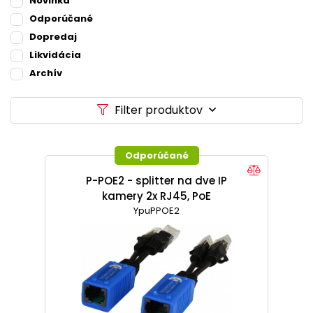
Novinka
Odporúčané
Dopredaj
Likvidácia
Archív
Filter produktov
Odporúčané
P-POE2 - splitter na dve IP
kamery 2x RJ45, PoE
YpuPPOE2