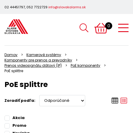
02 44451797, 052 7722729
info@slovakalarms.sk
0
Domov
Kamerové systémy
Komponenty pre prenos a prevodníky
Prenos videosignálu dátový (IP)
PoE komponenty
PoE splittre
PoE splittre
Zoradiť podľa:
Akcia
Promo