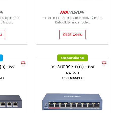
u aplikácie
3x PoE, 1x Hi-PoE, 1x RJ45 Pracovný mód:
 1x por...
Default, Extend mode...
u
Zistiť cenu
Odporúčané
(B)- PoE
DS-3E0109P-E(C) - PoE
switch
MB
Yhi3E0109PEC