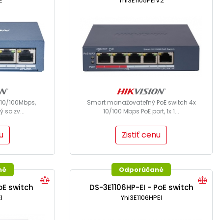
E
Yhi3E1105PEIV2
 10/100Mbps,
Smart manažovateľný PoE switch 4x
 so zv...
10/100 Mbps PoE port, 1x 1...
u
Zistiť cenu
né
Odporúčané
oE switch
DS-3E1106HP-EI - PoE switch
I
Yhi3E1106HPEI