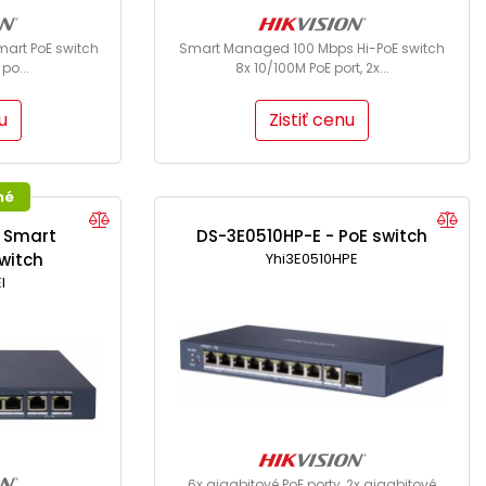
Smart PoE switch
Smart Managed 100 Mbps Hi-PoE switch
po...
8x 10/100M PoE port, 2x...
u
Zistiť cenu
né
- Smart
DS-3E0510HP-E - PoE switch
witch
Yhi3E0510HPE
I
6x gigabitové PoE porty, 2x gigabitové