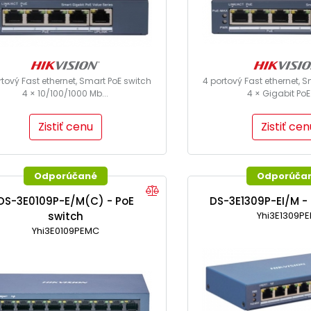
rtový Fast ethernet, Smart PoE switch
4 portový Fast ethernet, 
4 × 10/100/1000 Mb...
4 × Gigabit PoE 
Zistiť cenu
Zistiť cen
Odporúčané
Odporúča
DS-3E0109P-E/M(C) - PoE
DS-3E1309P-EI/M - 
switch
Yhi3E1309PE
Yhi3E0109PEMC