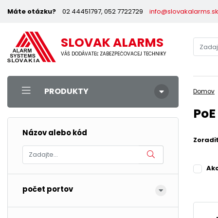
Máte otázku?
02 44451797, 052 7722729
info@slovakalarms.s
SLOVAK ALARMS
VÁŠ DODÁVATEĽ ZABEZPEČOVACEJ TECHNIKY
PRODUKTY
Domov
PoE
Názov alebo kód
Zoradi
Ak
počet portov