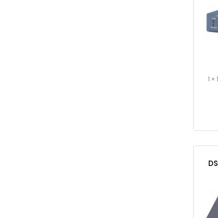
1 ×
DS