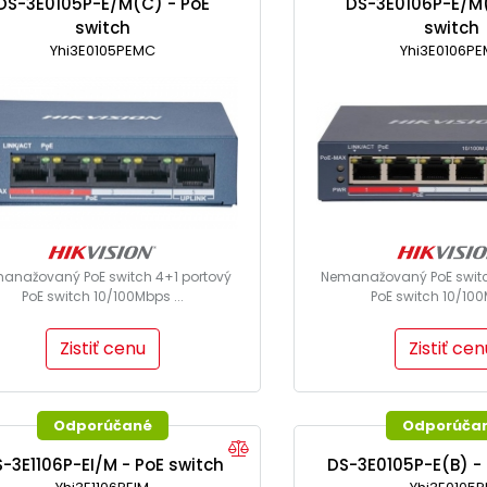
DS-3E0105P-E/M(C) - PoE
DS-3E0106P-E/M(
switch
switch
Yhi3E0105PEMC
Yhi3E0106PE
anažovaný PoE switch 4+1 portový
Nemanažovaný PoE switc
PoE switch 10/100Mbps ...
PoE switch 10/100M
Zistiť cenu
Zistiť cen
Odporúčané
Odporúča
-3E1106P-EI/M - PoE switch
DS-3E0105P-E(B) - 