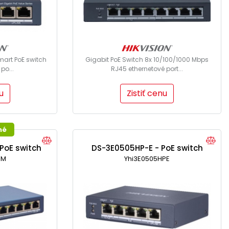
Smart PoE switch
Gigabit PoE Switch 8x 10/100/1000 Mbps
po...
RJ45 ethernetové port...
u
Zistiť cenu
né
PoE switch
DS-3E0505HP-E - PoE switch
IM
Yhi3E0505HPE