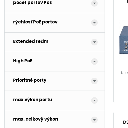
počet portov PoE
rýchlosť PoE portov
Extended režim
High PoE
Nem
Prioritné porty
max.výkon portu
max. celkový výkon
DS