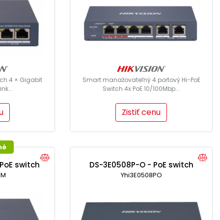
tch 4 × Gigabit
Smart manažovateľný 4 portový Hi-PoE
ink...
Switch 4x PoE 10/100Mbp...
u
Zistiť cenu
né
PoE switch
DS-3E0508P-O - PoE switch
IM
Yhi3E0508PO