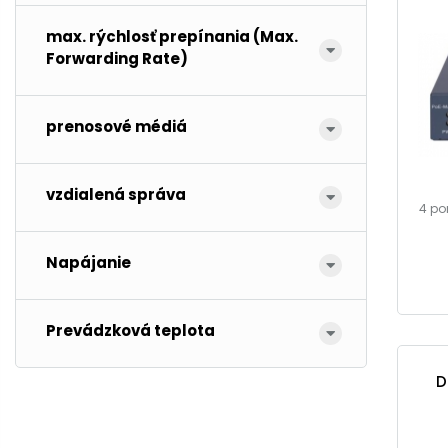
max. rýchlosť prepínania (Max.
Forwarding Rate)
prenosové médiá
vzdialená správa
4 po
Napájanie
Prevádzková teplota
D