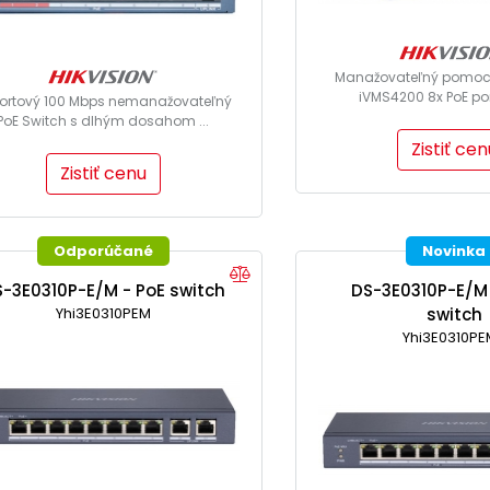
Manažovateľný pomoco
iVMS4200 8x PoE port,
ortový 100 Mbps nemanažovateľný
PoE Switch s dlhým dosahom ...
Zistiť cen
Zistiť cenu
Odporúčané
Novinka
-3E0310P-E/M - PoE switch
DS-3E0310P-E/M
Yhi3E0310PEM
switch
Yhi3E0310PE