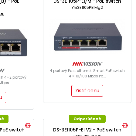
B) - PoE
DS-3E1105P-EI/M - PoE switch
Yhi3E1105PEIMg2
MB
4 portový Fast ethernet, Smart PoE switch
4 × 10/100 Mbps Po...
h 4+2 portový
bps ...
Zistiť cenu
u
né
Odporúčané
PoE switch
DS-3E1105P-EI V2 - PoE switch