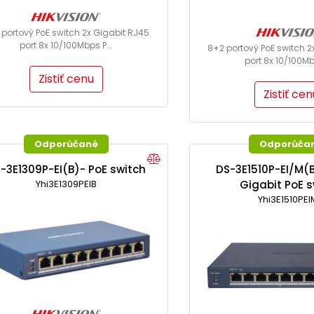
 portový PoE switch 2x Gigabit RJ45
port 8x 10/100Mbps P...
8+2 portový PoE switch 2
port 8x 10/100Mbp
Zistiť cenu
Zistiť cen
Odporúčané
Odporúča
-3E1309P-EI(B)- PoE switch
DS-3E1510P-EI/M(
Yhi3E1309PEIB
Gigabit PoE s
Yhi3E1510PE