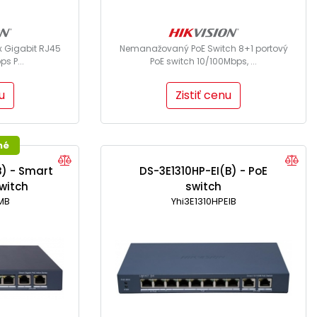
x Gigabit RJ45
Nemanažovaný PoE Switch 8+1 portový
s P...
PoE switch 10/100Mbps, ...
u
Zistiť cenu
né
B) - Smart
DS-3E1310HP-EI(B) - PoE
witch
switch
IMB
Yhi3E1310HPEIB