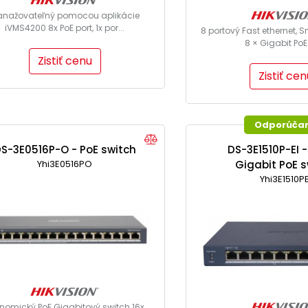
nažovateľný pomocou aplikácie
iVMS4200 8x PoE port, 1x por...
8 portový Fast ethernet, 
8 × Gigabit PoE 
Zistiť cenu
Zistiť cen
Odporúča
S-3E0516P-O - PoE switch
DS-3E1510P-EI 
Yhi3E0516PO
Gigabit PoE s
Yhi3E1510PE
nomický PoE Gigabitový switch 16x