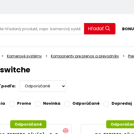
k
Hľadať
BONU
Kamerové systémy
Komponenty pre prenos a prevodníky
Pre
 switche
ť podľa:
cia
Promo
Novinka
Odporúčané
Dopredaj
Odporúčané
Odporúča