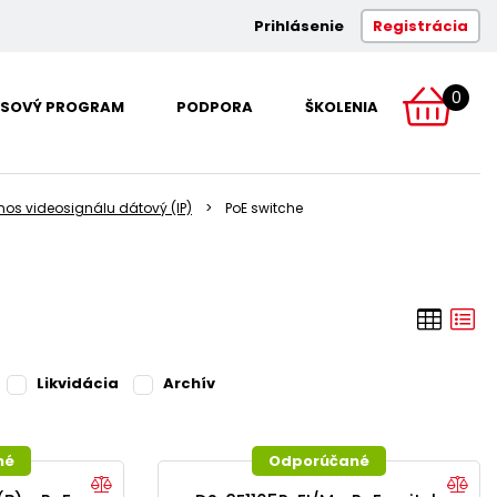
Prihlásenie
Registrácia
0
SOVÝ PROGRAM
PODPORA
ŠKOLENIA
nos videosignálu dátový (IP)
PoE switche
Likvidácia
Archív
né
Odporúčané