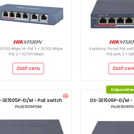
 10/100 Mbps Hi-PoE 3 × 10/100 Mbps
4 portový, Smart PoE swi
PoE 2 × 10/100 Mbps ...
PoE port, 2 × Upl
Zistiť cenu
Zistiť cen
Odporúča
-3E1505P-EI/M - PoE switch
DS-3E1506P-EI/M - 
Yhi3E1505PEIM
Yhi3E1506PE