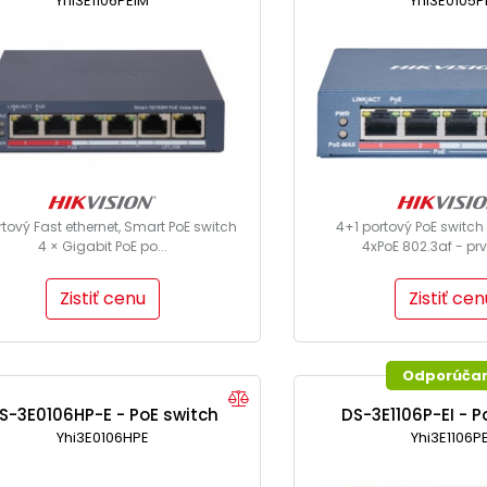
Yhi3E1106PEIM
Yhi3E0105P
rtový Fast ethernet, Smart PoE switch
4+1 portový PoE switch
4 × Gigabit PoE po...
4xPoE 802.3af - prvý
Zistiť cenu
Zistiť cen
Odporúča
S-3E0106HP-E - PoE switch
DS-3E1106P-EI - P
Yhi3E0106HPE
Yhi3E1106PE