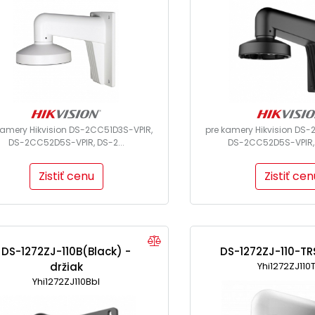
kamery Hikvision DS-2CC51D3S-VPIR,
pre kamery Hikvision DS-
DS-2CC52D5S-VPIR, DS-2...
DS-2CC52D5S-VPIR, 
Zistiť cenu
Zistiť cen
DS-1272ZJ-110B(Black) -
DS-1272ZJ-110-TRS
držiak
Yhi1272ZJ110
Yhi1272ZJ110Bbl