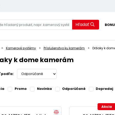
k
Hľadať
BONU
Kamerové systémy
Príslušenstvo ku kamerám
Držiaky k do
iaky k dome kamerám
ť podľa:
cia
Promo
Novinka
Odporúčané
Dopredaj
Akcia