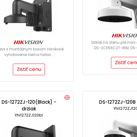
Držiak na stenu pre min
DS-2CE56C2T-IRM, DS-
rzia s montážnym boxom hliníkové
vyhotovenie čierna farba...
Zistiť cen
Zistiť cenu
DS-1272ZJ-120(Black) -
DS-1272ZJ-120B 
držiak
Yhi1272ZJ12
Yhi1272ZJ120bl