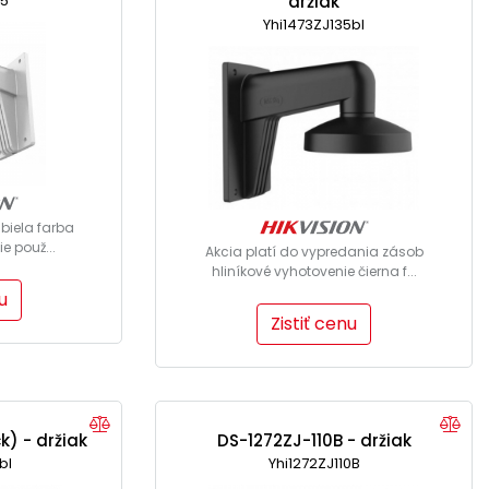
35
držiak
Yhi1473ZJ135bl
 biela farba
e použ...
Akcia platí do vypredania zásob
hliníkové vyhotovenie čierna f...
u
Zistiť cenu
k) - držiak
DS-1272ZJ-110B - držiak
bl
Yhi1272ZJ110B