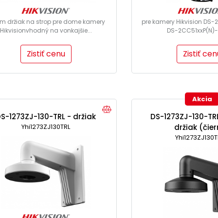
m držiak na strop pre dome kamery
pre kamery Hikvision DS-
Hikvisionvhodný na vonkajšie...
DS-2CC51xxP(N)-VP
Zistiť cenu
Zistiť cen
Akcia
S-1273ZJ-130-TRL - držiak
DS-1273ZJ-130-TRL
Yhi1273ZJ130TRL
držiak (čie
Yhi1273ZJ130T