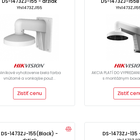
DS-1473ZJ-155 - držiak
DS-1473ZJ-155B 
Yhi1473ZJ155
Yhi1473ZJ15
liníkové vyhotovenie biela farba
AKCIA PLATÍ DO VYPREDANI
vnútorné a vonkajšie použ...
s montážnym boxom
Zistiť cenu
Zistiť cen
DS-1473ZJ-155(Black) -
DS-1473ZJ-135 -