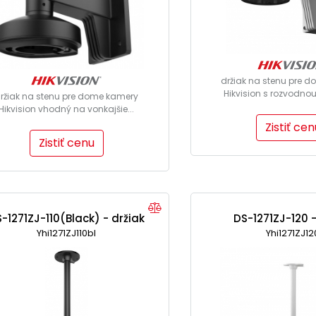
držiak na stenu pre 
Hikvision s rozvodnou 
ržiak na stenu pre dome kamery
Hikvision vhodný na vonkajšie...
Zistiť cen
Zistiť cenu
-1271ZJ-110(Black) - držiak
DS-1271ZJ-120 -
Yhi1271ZJ110bl
Yhi1271ZJ12