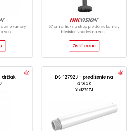
re dome kamery
57 cm držiak na strop pre dome kamery
a von...
Hikvision vhodný na von...
u
Zistiť cenu
 držiak
DS-1279ZJ - predĺženie na
0
držiak
Yhi1279ZJ