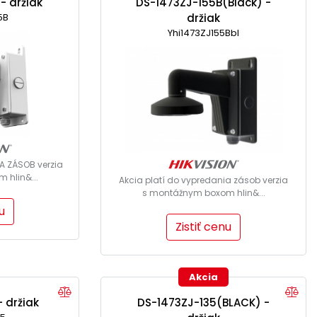
- držiak
DS-1473ZJ-155B(Black) -
5B
držiak
Yhi1473ZJ155Bbl
A ZÁSOB verzia
 hlin&...
Akcia platí do vypredania zásob verzia
s montážnym boxom hlin&...
u
Zistiť cenu
Akcia
 držiak
DS-1473ZJ-135(BLACK) -