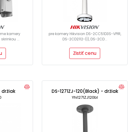
dome kamery
pre kamery Hikvision DS-2CC51D3S-VPIR,
skrinkou ...
DS-2CD2112-(I), DS-2CD...
u
Zistiť cenu
 držiak
DS-1271ZJ-120(Black) - držiak
0
Yhi1271ZJ120bl