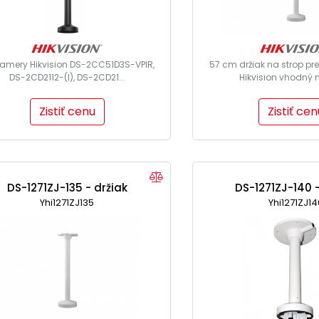
kamery Hikvision DS-2CC51D3S-VPIR,
57 cm držiak na strop p
DS-2CD2112-(I), DS-2CD21...
Hikvision vhodný n
Zistiť cenu
Zistiť cen
DS-1271ZJ-135 - držiak
DS-1271ZJ-140 -
Yhi1271ZJ135
Yhi1271ZJ14