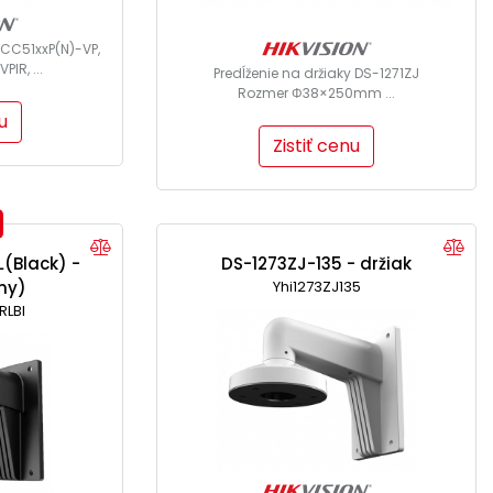
2CC51xxP(N)-VP,
IR, ...
Predĺženie na držiaky DS-1271ZJ
Rozmer Φ38×250mm ...
u
Zistiť cenu
(Black) -
DS-1273ZJ-135 - držiak
rny)
Yhi1273ZJ135
RLBl