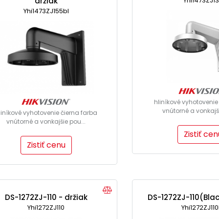
držiak
Yhi1473ZJ1
Yhi1473ZJ155bl
hliníkové vyhotovenie
vnútorné a vonkajši
liníkové vyhotovenie čierna farba
vnútorné a vonkajšie pou...
Zistiť cen
Zistiť cenu
DS-1272ZJ-110 - držiak
DS-1272ZJ-110(Blac
Yhi1272ZJ110
Yhi1272ZJ110