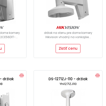
i dome kamery
držiak na stenu pre dome kamery
2CE56D1T-...
Hikvision vhodný na vonkajšie...
u
Zistiť cenu
- držiak
DS-1271ZJ-110 - držiak
0B
Yhi1271ZJ110