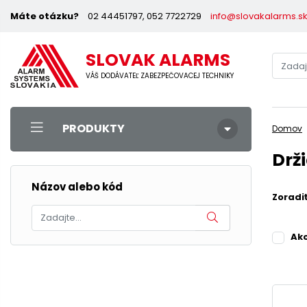
Máte otázku?
02 44451797, 052 7722729
info@slovakalarms.s
SLOVAK ALARMS
VÁŠ DODÁVATEĽ ZABEZPEČOVACEJ TECHNIKY
PRODUKTY
Domov
Drž
Názov alebo kód
Zoradi
Ak