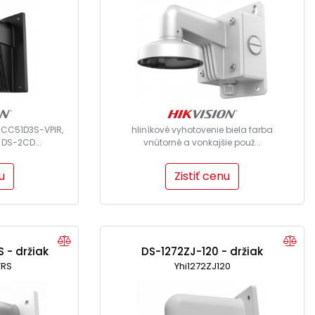
2CC51D3S-VPIR,
hliníkové vyhotovenie biela farba
DS-2CD...
vnútorné a vonkajšie použ...
u
Zistiť cenu
 - držiak
DS-1272ZJ-120 - držiak
TRS
Yhi1272ZJ120