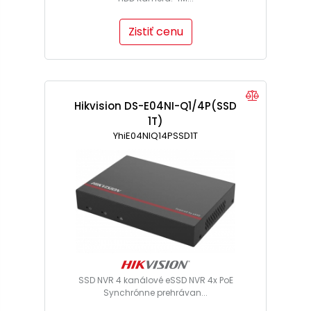
Zistiť cenu
Hikvision DS-E04NI-Q1/4P(SSD
1T)
YhiE04NIQ14PSSD1T
SSD NVR 4 kanálové eSSD NVR 4x PoE
Synchrónne prehrávan...