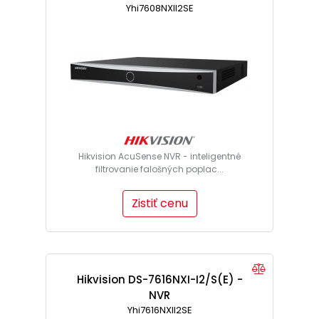
Yhi7608NXII2SE
Hikvision AcuSense NVR - inteligentné
filtrovanie falošných poplac...
Zistiť cenu
Hikvision DS-7616NXI-I2/S(E) -
NVR
Yhi7616NXII2SE