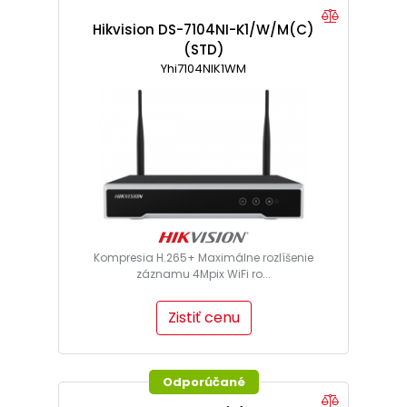
Hikvision DS-7104NI-K1/W/M(C)
(STD)
Yhi7104NIK1WM
Kompresia H.265+ Maximálne rozlíšenie
záznamu 4Mpix WiFi ro...
Zistiť cenu
Odporúčané