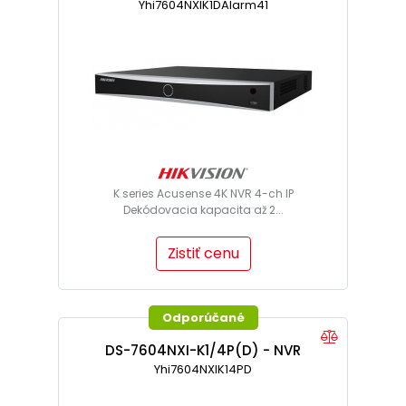
Yhi7604NXIK1DAlarm41
K series Acusense 4K NVR 4-ch IP
Dekódovacia kapacita až 2...
Zistiť cenu
Odporúčané
DS-7604NXI-K1/4P(D) - NVR
Yhi7604NXIK14PD