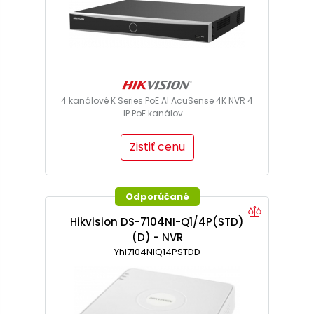
4 kanálové K Series PoE AI AcuSense 4K NVR 4
IP PoE kanálov ...
Zistiť cenu
Odporúčané
Hikvision DS-7104NI-Q1/4P(STD)
(D) - NVR
Yhi7104NIQ14PSTDD