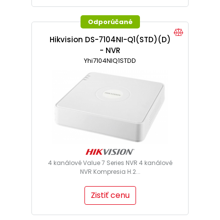
Odporúčané
Hikvision DS-7104NI-Q1(STD)(D)
- NVR
Yhi7104NIQ1STDD
4 kanálové Value 7 Series NVR 4 kanálové
NVR Kompresia H.2...
Zistiť cenu