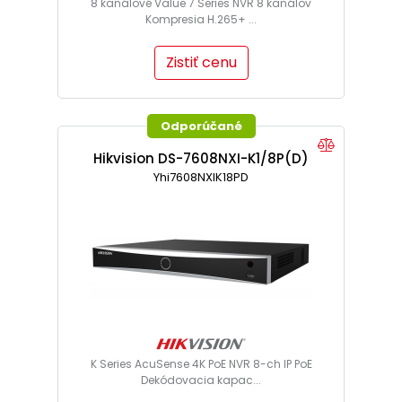
8 kanálové Value 7 Series NVR 8 kanálov
Kompresia H.265+ ...
Zistiť cenu
Odporúčané
Hikvision DS-7608NXI-K1/8P(D)
Yhi7608NXIK18PD
K Series AcuSense 4K PoE NVR 8-ch IP PoE
Dekódovacia kapac...