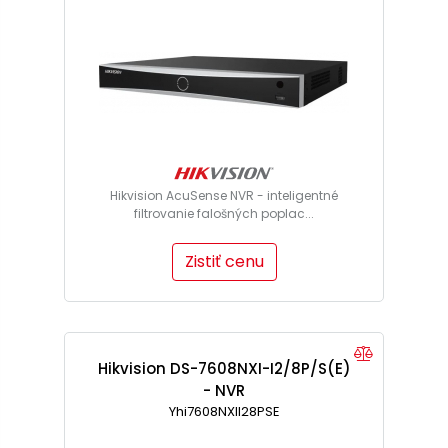
Hikvision AcuSense NVR - inteligentné
filtrovanie falošných poplac...
Zistiť cenu
Hikvision DS-7608NXI-I2/8P/S(E)
- NVR
Yhi7608NXII28PSE