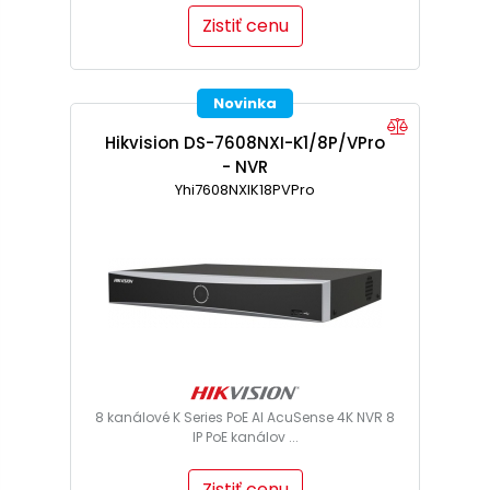
Zistiť cenu
Novinka
Hikvision DS-7608NXI-K1/8P/VPro
- NVR
Yhi7608NXIK18PVPro
8 kanálové K Series PoE AI AcuSense 4K NVR 8
IP PoE kanálov ...
Zistiť cenu