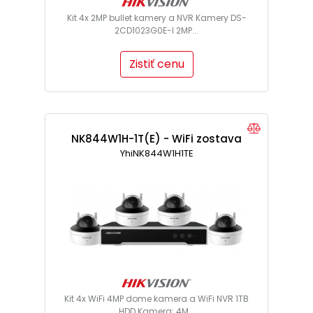
Kit 4x 2MP bullet kamery a NVR Kamery DS-
2CD1023G0E-I 2MP...
Zistiť cenu
NK844W1H-1T(E) - WiFi zostava
YhiNK844W1H1TE
Kit 4x WiFi 4MP dome kamera a WiFi NVR 1TB
HDD Kamera: 4M...