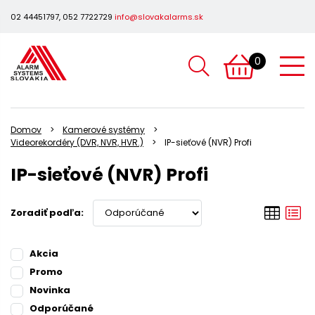
02 44451797, 052 7722729
info@slovakalarms.sk
0
Domov
Kamerové systémy
Videorekordéry (DVR, NVR, HVR.)
IP-sieťové (NVR) Profi
IP-sieťové (NVR) Profi
Zoradiť podľa:
Akcia
Promo
Novinka
Odporúčané