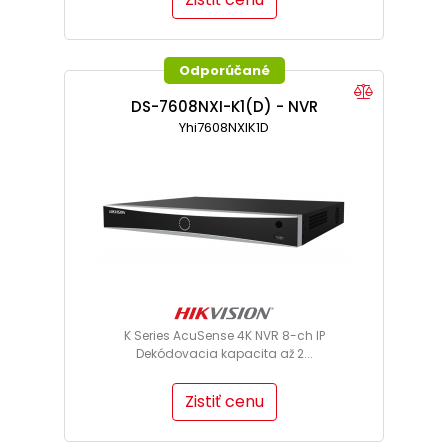
Odporúčané
DS-7608NXI-K1(D) - NVR
Yhi7608NXIK1D
K Series AcuSense 4K NVR 8-ch IP
Dekódovacia kapacita až 2...
Zistiť cenu