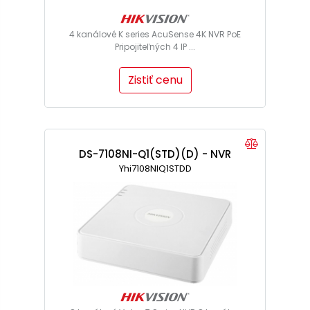
4 kanálové K series AcuSense 4K NVR PoE
Pripojiteľných 4 IP ...
Zistiť cenu
DS-7108NI-Q1(STD)(D) - NVR
Yhi7108NIQ1STDD