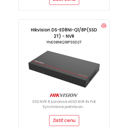
Hikvision DS-E08NI-Q1/8P(SSD
2T) - NVR
YhiE08NIQ18PSSD2T
SSD NVR 8 kanálové eSSD NVR 8x PoE
Synchrónne prehrávan...
Zistiť cenu