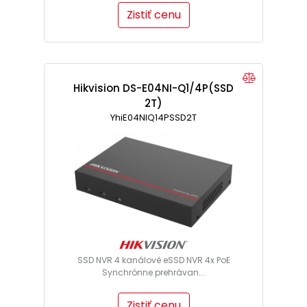
Zistiť cenu
Hikvision DS-E04NI-Q1/4P(SSD
2T)
YhiE04NIQ14PSSD2T
SSD NVR 4 kanálové eSSD NVR 4x PoE
Synchrónne prehrávan...
Zistiť cenu