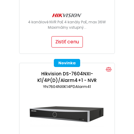
4 kanálové NVR PoE 4 kanály PoE, max 36W
Maximálny vstupný...
Zistiť cenu
Novinka
Hikvision DS-7604NXI-
K1/4P(D)/Alarm4+1 - NVR
Yhi7604NXIK14PDAlarm41