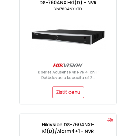
DS-7604NXI-K1(D) - NVR
Yhi7604NXIK1D
K series Acusense 4K NVR 4-ch IP
Dekódovacia kapacita až 2...
Zistiť cenu
Hikivsion DS-7604NXI-
K1(D)/Alarm4+1 - NVR