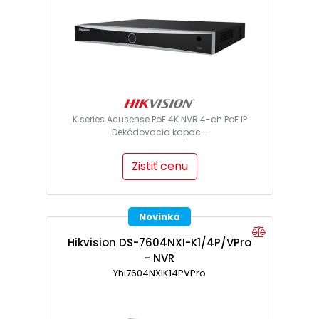
K series Acusense PoE 4K NVR 4-ch PoE IP
Dekódovacia kapac...
Zistiť cenu
Novinka
Hikvision DS-7604NXI-K1/4P/VPro
- NVR
Yhi7604NXIK14PVPro