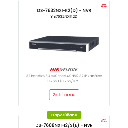
DS-7632NXI-K2(D) - NVR
Yhi7632NXIK2D
32 kanálové AcuSense 4K NVR 32 IP kanálov
H.265+/H.265/H.2...
Zistiť cenu
Odporúčané
DS-7608NXI-I2/S(E) - NVR