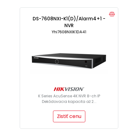
DS-7608NXI-K1(D)/Alarm4+1 -
NVR
Yhi7608NXIK1DA41
K Series AcuSense 4K NVR 8-ch IP
Dekódovacia kapacita až 2...
Zistiť cenu