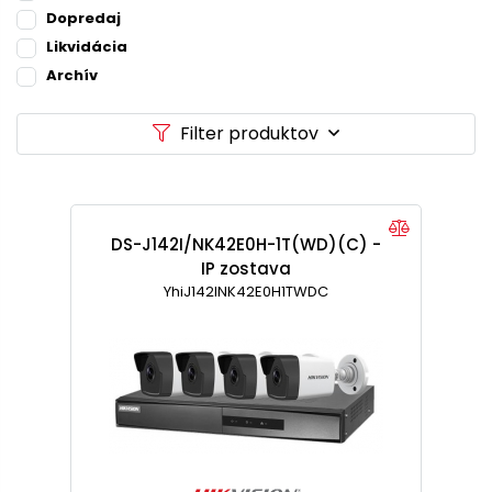
Dopredaj
Likvidácia
Archív
Filter produktov
DS-J142I/NK42E0H-1T(WD)(C) -
IP zostava
YhiJ142INK42E0H1TWDC