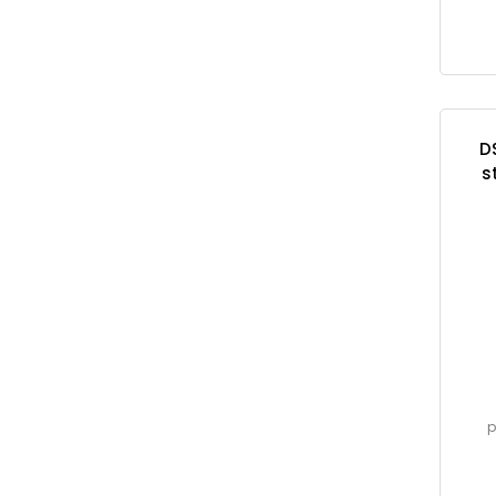
D
s
p