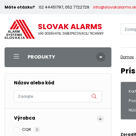
Máte otázku?
02 44451797, 052 7722729
info@slovakalarms.s
SLOVAK ALARMS
VÁŠ DODÁVATEĽ ZABEZPEČOVACEJ TECHNIKY
PRODUKTY
Domov
Prí
Názov alebo kód
Kar
Pod
Núd
Výrobca
CQR
5
Zoradi