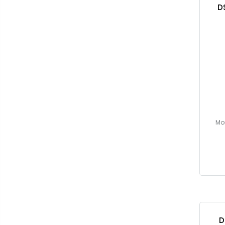
D
Mo
D