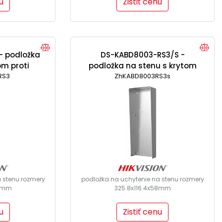
u
Zistiť cenu
- podložka
DS-KABD8003-RS3/S -
om proti
podložka na stenu s krytom
RS3
proti dažďu (nerez)
ZhKABD8003RS3s
 stenu rozmery
podložka na uchytenie na stenu rozmery
58mm
325.8x116.4x58mm
u
Zistiť cenu