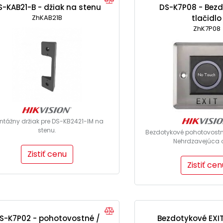
S-KAB21-B - džiak na stenu
DS-K7P08 - Bez
ZhKAB21B
tlačidlo
ZhK7P08
ntážny držiak pre DS-KB2421-IM na
stenu.
Bezdotykové pohotovostné 
Nehrdzavejúca oc
Zistiť cenu
Zistiť cen
S-K7P02 - pohotovostné /
Bezdotykové EXIT