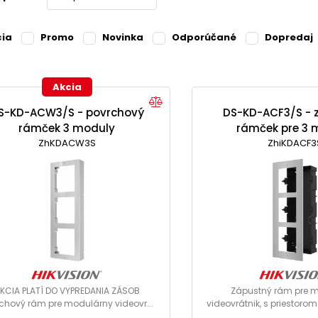
cia
Promo
Novinka
Odporúčané
Dopredaj
Akcia
S-KD-ACW3/S - povrchový
DS-KD-ACF3/S - 
rámček 3 moduly
rámček pre 3 
ZhKDACW3S
ZhiKDACF3
KCIA PLATÍ DO VYPREDANIA ZÁSOB
Zápustný rám pre 
chový rám pre modulárny videovr...
videovrátnik, s priestorom