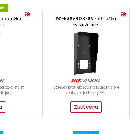
né
 podložka
DS-KABV6133-RS - strieška
RS
ZhKABV6133RS
dložka Plast
Strieška proti dažďu Plast určená pre
e jed...
vonkajšie jednotky KV...
u
Zistiť cenu