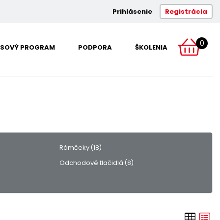
Prihlásenie
Registrácia
0
SOVÝ PROGRAM
PODPORA
ŠKOLENIA
Rámčeky
(18)
Odchodové tlačidlá
(8)