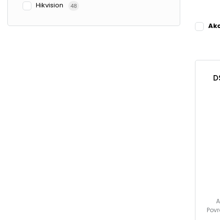
Hikvision
48
Ak
D
A
Povr