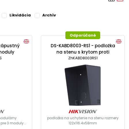
Likvidácia
Archív
Odporúčané
zápustný
DS-KABD8003-RS1 - podložka
moduly
na stenu s krytom proti
S
ZhKABD8003RS1
dažďu
modulárny
podložka na uchytenie na stenu rozmery
 pre 3 moduly...
122x116.4x58mm