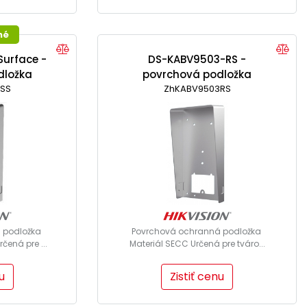
né
Surface -
DS-KABV9503-RS -
dložka
povrchová podložka
RSS
ZhKABV9503RS
 podložka
Povrchová ochranná podložka
čená pre ...
Materiál SECC Určená pre tváro...
u
Zistiť cenu