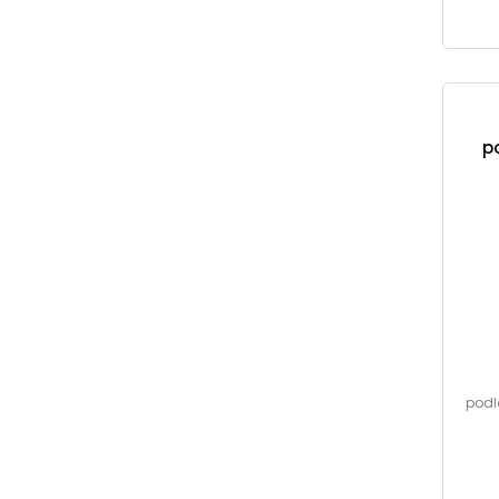
p
podl