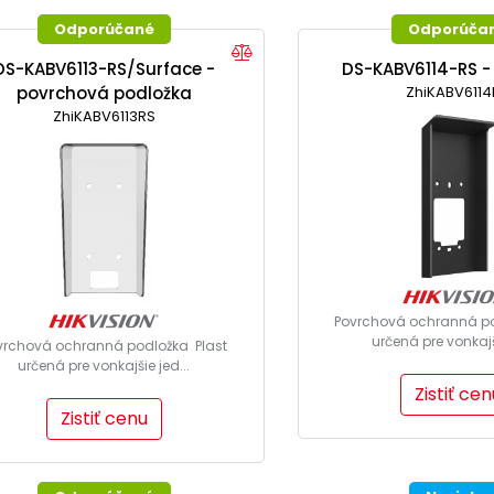
Odporúčané
Odporúča
DS-KABV6113-RS/Surface -
DS-KABV6114-RS -
povrchová podložka
ZhiKABV6114
ZhiKABV6113RS
Povrchová ochranná po
určená pre vonkajši
vrchová ochranná podložka Plast
určená pre vonkajšie jed...
Zistiť cen
Zistiť cenu