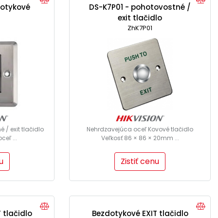
dotykové
DS-K7P01 - pohotovostné /
exit tlačidlo
ZhK7P01
/ exit tlačidlo
Nehrdzavejúca oceľ Kovové tlačidlo
eľ ...
Veľkosť 86 × 86 × 20mm ...
u
Zistiť cenu
 tlačidlo
Bezdotykové EXIT tlačidlo