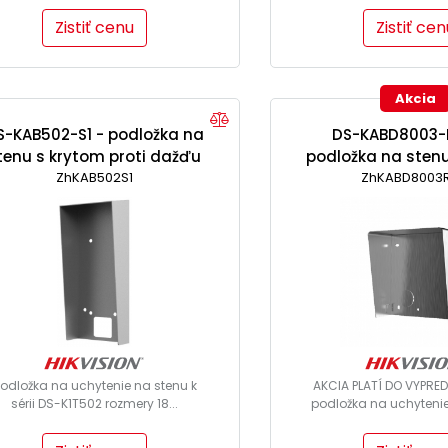
Zistiť cenu
Zistiť cen
Akcia
S-KAB502-S1 - podložka na
DS-KABD8003-R
tenu s krytom proti dažďu
podložka na sten
ZhKAB502S1
proti dažďu (
ZhKABD8003R
odložka na uchytenie na stenu k
AKCIA PLATÍ DO VYPRE
sérii DS-K1T502 rozmery 18...
podložka na uchytenie 