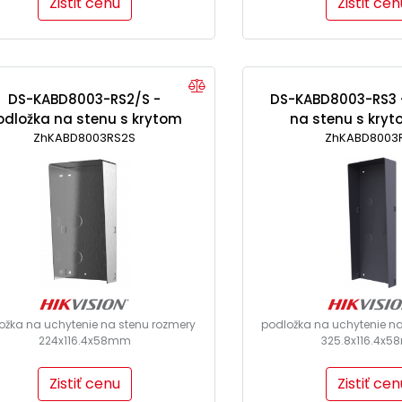
Zistiť cenu
Zistiť cen
DS-KABD8003-RS2/S -
DS-KABD8003-RS3 
odložka na stenu s krytom
na stenu s kryt
proti dažďu (nerez)
ZhKABD8003RS2S
ZhKABD8003
dažďu
ožka na uchytenie na stenu rozmery
podložka na uchytenie na
224x116.4x58mm
325.8x116.4x
Zistiť cenu
Zistiť cen