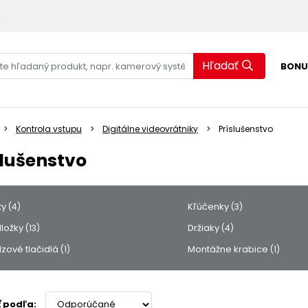
k
Hľadať
BONU
Kontrola vstupu
Digitálne videovrátniky
Príslušenstvo
slušenstvo
ty
Kľúčenky
(4)
(3)
ložky
Držiaky
(13)
(4)
zové tlačidlá
Montážne krabice
(1)
(1)
ť podľa: