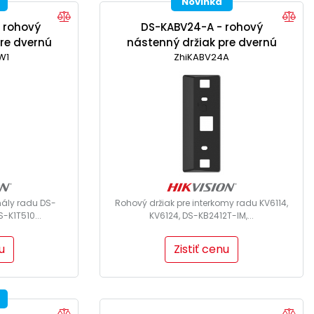
Novinka
 rohový
DS-KABV24-A - rohový
re dvernú
nástenný držiak pre dvernú
W1
u
ZhiKABV24A
jednotku
nály radu DS-
Rohový držiak pre interkomy radu KV6114,
-K1T510...
KV6124, DS-KB2412T-IM,...
u
Zistiť cenu