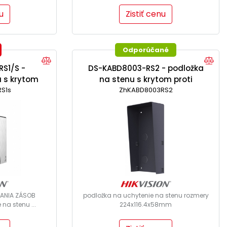
u
Zistiť cenu
Odporúčané
S1/S -
DS-KABD8003-RS2 - podložka
u s krytom
na stenu s krytom proti
nerez)
S1s
ZhKABD8003RS2
dažďu
DANIA ZÁSOB
podložka na uchytenie na stenu rozmery
na stenu ...
224x116.4x58mm