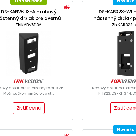
Odporúčané
Novinka
DS-KABV6113-A - rohový
DS-KAB323-W1 -
ástenný držiak pre dvernú
nástenný držiak p
ZhiKABV6113A
jednotku
ZhiKAB323-
jednotk
ový držiak pre interkomy radu KV6
Rohový držiak na termi
Možnosť kombinácie so st...
K1T323, DS-K1T344, DS
Zistiť cenu
Zistiť cen
Novinka