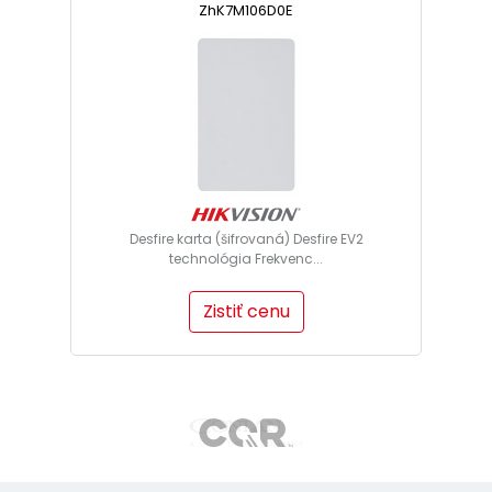
ZhK7M106D0E
Desfire karta (šifrovaná) Desfire EV2
technológia Frekvenc...
Zistiť cenu