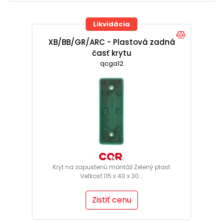
Likvidácia
XB/BB/GR/ARC - Plastová zadná
časť krytu
qcga12
Kryt na zapustenú montáž Zelený plast
Veľkosť 115 x 40 x 30...
Zistiť cenu