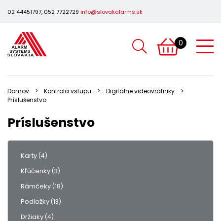
02 44451797, 052 7722729
info@slovakalarms.sk
0
Domov
Kontrola vstupu
Digitálne videovrátniky
Príslušenstvo
Príslušenstvo
Karty
(4)
Kľúčenky
(3)
Rámčeky
(18)
Podložky
(13)
Držiaky
(4)