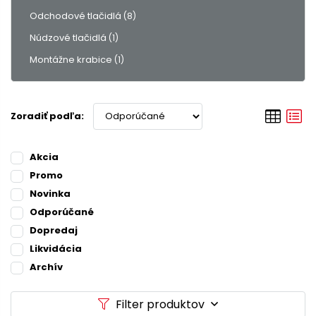
Odchodové tlačidlá
(8)
Núdzové tlačidlá
(1)
Montážne krabice
(1)
Zoradiť podľa:
Akcia
Promo
Novinka
Odporúčané
Dopredaj
Likvidácia
Archív
Filter produktov