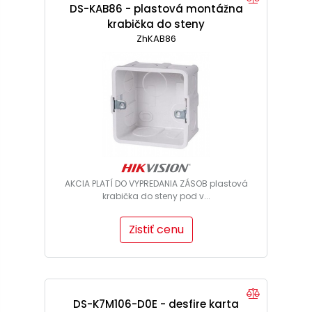
DS-KAB86 - plastová montážna
krabička do steny
ZhKAB86
AKCIA PLATÍ DO VYPREDANIA ZÁSOB plastová
krabička do steny pod v...
Zistiť cenu
DS-K7M106-D0E - desfire karta