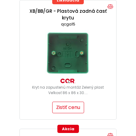
Likvidácia
XB/BB/GR - Plastová zadná časť
krytu
qcga15
Kryt na zapustenú montáž Zelený plast
Veľkosť 86 x 86 x 30....
Zistiť cenu
Akcia