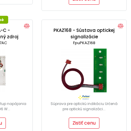
né
-C -
PKAZ168 - Sústava optickej
ný zdroj
signalizácie
7AC
7Ah
FpuPKAZ168
stup napájania
Súprava pre optickú indikáciu Určená
96 W...
pre optickú signalizáci...
u
Zistiť cenu