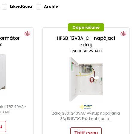
Likvidácia
Archív
Odporúčané
formátor
HPSB-12V3A-C - napájací
8
zdroj
FpuHPSB12V3AC
tor TRZ 40VA -
PC/AB...
Zdroj 200÷240VAC Výstup napájania
3A/13.8VDC Prúd nabíjania...
u
Zistiť cenu