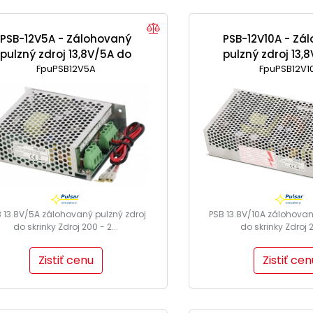
PSB-12V5A - Zálohovaný
PSB-12V10A - Zá
pulzný zdroj 13,8V/5A do
pulzný zdroj 13,
FpuPSB12V5A
skrinky
FpuPSB12V1
skrinky
 13.8V/5A zálohovaný pulzný zdroj
PSB 13.8V/10A zálohovan
do skrinky Zdroj 200 - 2...
do skrinky Zdroj 20
Zistiť cenu
Zistiť cen