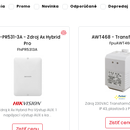
cia
Promo
Novinka
Odporúčané
Dopredaj
-PR531-3A - Zdroj Ax Hybrid
AWT468 - Trans
Pro
FpuAWT46
FhiPR5313A
Zdroj 230VAC Transformá
IP 43, plastová z 
droj k Ax Hybrid Pro Výstup AUX: 1
napájací výstup AUX s ka...
Zistiť cen
Zistiť cenu