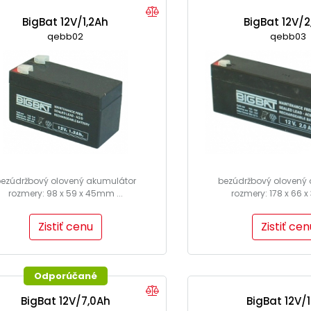
BigBat 12V/1,2Ah
BigBat 12V/2
qebb02
qebb03
ezúdržbový olovený akumulátor
bezúdržbový olovený
rozmery: 98 x 59 x 45mm ...
rozmery: 178 x 66 
Zistiť cenu
Zistiť cen
Odporúčané
BigBat 12V/7,0Ah
BigBat 12V/