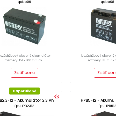
qebb06
qebb08
ezúdržbový olovený akumulátor
bezúdržbový olovený
rozmery: 151 x 100 x 65m...
rozmery: 181 x 167 
Zistiť cenu
Zistiť cen
Odporúčané
B2,3-12 - Akumulátor 2,3 Ah
HPB5-12 - Akumul
FpuHPB2312
FpuHPB51