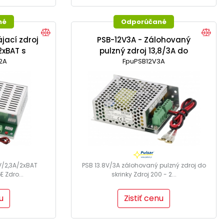
né
Odporúčané
jací zdroj
PSB-12V3A - Zálohovaný
2xBAT s
pulzný zdroj 13,8/3A do
imu PoE
2A
FpuPSB12V3A
skrinky
V/2,3A/2xBAT
PSB 13.8V/3A zálohovaný pulzný zdroj do
 Zdro...
skrinky Zdroj 200 - 2...
u
Zistiť cenu