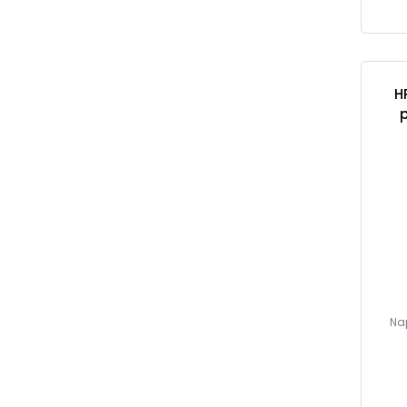
H
p
Na