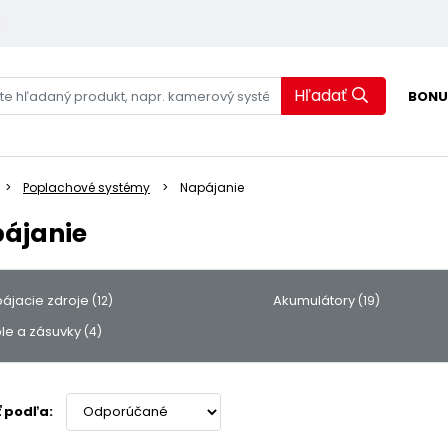
k
Hľadať
BONU
Poplachové systémy
Napájanie
ájanie
ájacie zdroje
Akumulátory
(12)
(19)
le a zásuvky
(4)
ť podľa: