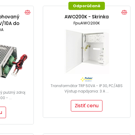
Odporúčané
lohovaný
AWO200K - Skrinka
8V/10A do
FpuAWO200K
0A
Transformátor TRP 50VA - IP 30, PC/ABS
Výstup napájania: 3 A ...
ý pulzný zdroj
0 - ...
Zistiť cenu
u