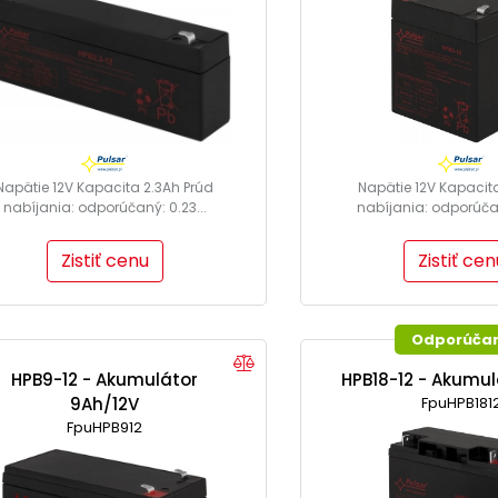
Napätie 12V Kapacita 2.3Ah Prúd
Napätie 12V Kapacit
nabíjania: odporúčaný: 0.23...
nabíjania: odporúčan
Zistiť cenu
Zistiť cen
Odporúča
HPB9-12 - Akumulátor
HPB18-12 - Akumul
9Ah/12V
FpuHPB181
FpuHPB912