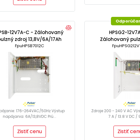
Odporúča
PSB-12V7A-C - Zálohovaný
HPSG2-12V7A
ulzný zdroj 13,8V/6A/17Ah
Zálohovaný pulz
FpuHPSB7012C
FpuHPSG212V
13,8V/7A/1
pájanie: 176÷264VAC/50Hz Výstup
Zdroje 200 - 240 V AC Vý
napájania: 6A/13,8VDC Prú...
7 A / 13.8 V DC / 
Zistiť cenu
Zistiť cen