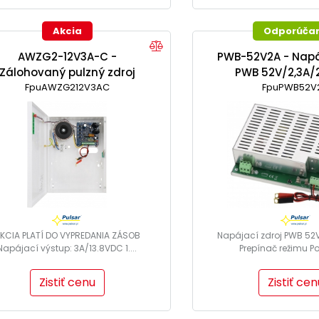
Akcia
Odporúča
AWZG2-12V3A-C -
PWB-52V2A - Napá
Zálohovaný pulzný zdroj
PWB 52V/2,3A/
FpuAWZG212V3AC
13,8V/3A/17Ah
prepínačom rež
FpuPWB52V
KCIA PLATÍ DO VYPREDANIA ZÁSOB
Napájací zdroj PWB 52
Napájací výstup: 3A/13.8VDC 1....
Prepínač režimu PoE
Zistiť cenu
Zistiť cen