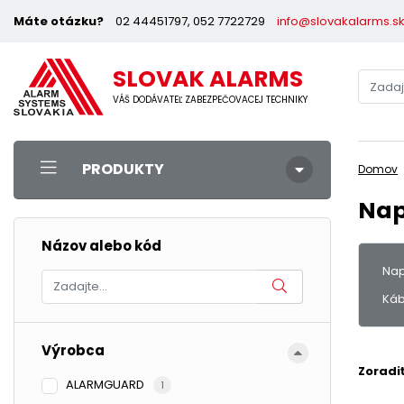
Máte otázku?
02 44451797, 052 7722729
info@slovakalarms.s
SLOVAK ALARMS
VÁŠ DODÁVATEĽ ZABEZPEČOVACEJ TECHNIKY
PRODUKTY
Domov
Nap
Názov alebo kód
Nap
Káb
Výrobca
Zoradi
ALARMGUARD
1