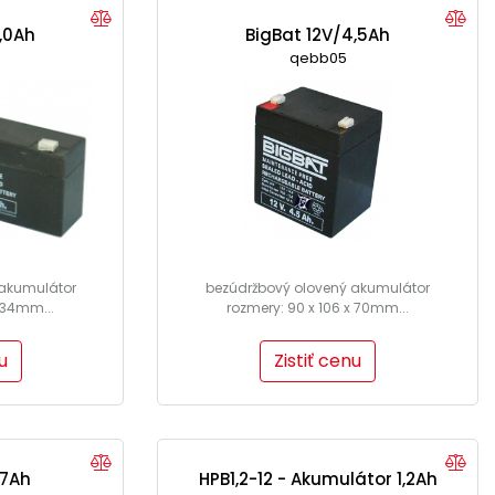
,0Ah
BigBat 12V/4,5Ah
qebb05
 akumulátor
bezúdržbový olovený akumulátor
x 34mm...
rozmery: 90 x 106 x 70mm...
u
Zistiť cenu
17Ah
HPB1,2-12 - Akumulátor 1,2Ah