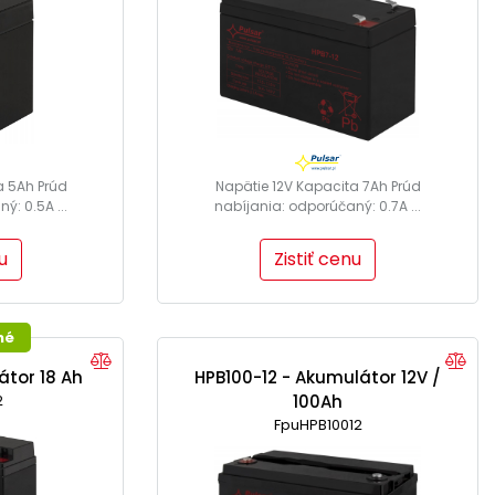
a 5Ah Prúd
Napätie 12V Kapacita 7Ah Prúd
ý: 0.5A ...
nabíjania: odporúčaný: 0.7A ...
u
Zistiť cenu
né
átor 18 Ah
HPB100-12 - Akumulátor 12V /
2
100Ah
FpuHPB10012