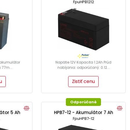
FpuHPB1212
 akumulátor
Napätie 12V Kapacita 1.2Ah Prúd
x 77m...
nabíjania: odporúčaný: 0.12...
u
Zistiť cenu
Odporúčané
átor 5 Ah
HPB7-12 - Akumulátor 7 Ah
2
FpuHPB7-12