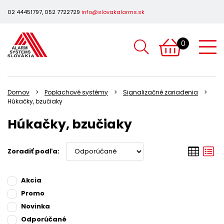
02 44451797, 052 7722729
info@slovakalarms.sk
0
Domov
Poplachové systémy
Signalizačné zariadenia
Húkačky, bzučiaky
Húkačky, bzučiaky
Zoradiť podľa:
Akcia
Promo
Novinka
Odporúčané