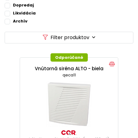
Dopredaj
Likvidácia
Archív
Filter produktov
Odporúčané
Vnútorná siréna ALTO - biela
qeca11