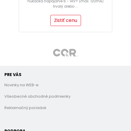
húkačka napájanie 6 - 14V= (max. 120mA)
trvalý alebo ...
Zistiť cenu
PRE VÁS
Novinky na WEB-e
Všeobecné obchodné podmienky
Reklamačný poriadok