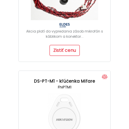
Akcia platí do vypredania zásob mikrofón s
káblikom a konektor...
Zistiť cenu
DS-PT-M1 - kľúčenka Mifare
FhiPTM1