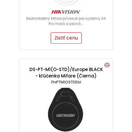
Bezkontaktný Mifare prívesok pre systémy AX
Pro malá a pevná...
Zistiť cenu
DS-PT-M1(O-STD)/Europe BLACK
- kľúčenka Mifare (Čierna)
FhiPTM1OSTDEbl