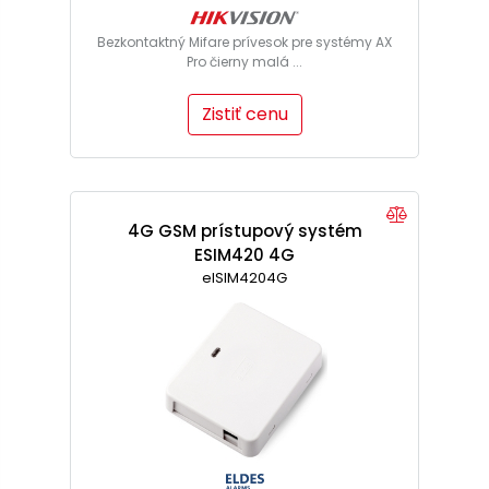
Bezkontaktný Mifare prívesok pre systémy AX
Pro čierny malá ...
Zistiť cenu
4G GSM prístupový systém
ESIM420 4G
elSIM4204G