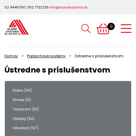
02 44451797, 052 7722729
info@slovakalarms.sk
0
Domov
Poplachové systémy
Ústredne s príslušenstvom
Ústredne s príslušenstvom
Eldes
(36)
Elmes
(5)
Texecom
(51)
Galaxy
(34)
Hikvision
(97)