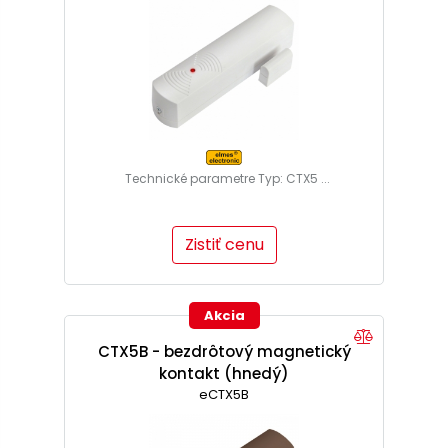
Technické parametre Typ: CTX5 ...
Zistiť cenu
Akcia
CTX5B - bezdrôtový magnetický
kontakt (hnedý)
eCTX5B