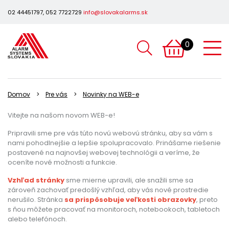
02 44451797, 052 7722729
info@slovakalarms.sk
0
Domov
Pre vás
Novinky na WEB-e
Vitejte na našom novom WEB-e!
Pripravili sme pre vás túto novú webovú stránku, aby sa vám s
nami pohodlnejšie a lepšie spolupracovalo. Prinášame riešenie
postavené na najnovšej webovej technológii a veríme, že
oceníte nové možnosti a funkcie.
Vzhľad stránky
sme mierne upravili, ale snažili sme sa
zároveň zachovať predošlý vzhľad, aby vás nové prostredie
nerušilo. Stránka
sa prispôsobuje veľkosti obrazovky
, preto
s ňou môžete pracovať na monitoroch, notebookoch, tabletoch
alebo telefónoch.