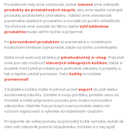
Produktové rady sme zachovali, avšak
nanovo
sme zatriedili
produkty do produktových skupín
, aby sme lepšie zoskupili
produkty podobného charakteru. Taktiež sme zrevidovali
parametre všetkých produktov a zoradili ich podľa dôležitosti.
Tie kľúčové sme zaradili do filtrov, takže
vyhľadávanie
produktov
bude veľmi rýchle a príjemné.
Pri
porovnávaní produktov
sú parametre s rozdielnymi
hodnotami farebne zvýraznené, takže sa rýchlo zorientujete.
Naša nová webová stránka je
plnohodnotný e-shop
. Pripravili
sme pre vás možnosť
viacerých nákupných košíkov
, takže si
budete môcť plniť produkty pre jednotivé zákazky a projekty a
tak si lepšie udržať poriadok. Tieto
košíky
si môžete
pomenovať
.
Z každého košíka máte možnosť urobiť
export
do pdf alebo
excelovskej tabuľky. Zadáte si svoju prirážku, pridáte cenu za
montáž a máte pripravenú ponuku pre svojho koncového
zákazníka. Ušetríte čas pri kopírovaní položiek alebo ich
ručnom vypisovaní a vyhnete sa neželaným chybám.
Pri exporte do vašej ponuky sa pôvodný košík vymaže, avšak ak
vám váš zákazník potvrdí objednávku, môžete si z nej opäť