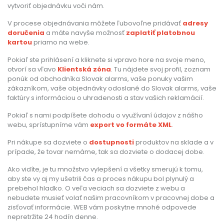
vytvoriť objednávku voči nám.
V procese objednávania môžete ľubovoľne pridávať
adresy
doručenia
a máte navyše možnosť
zaplatiť platobnou
kartou
priamo na webe.
Pokiaľ ste prihlásení a kliknete si vpravo hore na svoje meno,
otvorí sa vľavo
Klientská zóna
. Tu nájdete svoj profil, zoznam
ponúk od obchodníka Slovak alarms, vaše ponuky vašim
zákazníkom, vaše objednávky odoslané do Slovak alarms, vaše
faktúry s informáciou o uhradenosti a stav vašich reklamácií.
Pokiaľ s nami podpíšete dohodu o využívaní údajov z nášho
webu, sprístupníme vám
export vo formáte XML
.
Pri nákupe sa dozviete o
dostupnosti
produktov na sklade a v
prípade, že tovar nemáme, tak sa dozviete o dodacej dobe.
Ako vidíte, je tu množstvo vylepšení a všetky smerujú k tomu,
aby ste vy aj my ušetrili čas a proces nákupu bol plynulý a
prebehol hladko. O veľa veciach sa dozviete z webu a
nebudete musieť volať našim pracovníkom v pracovnej dobe a
zisťovať informácie. WEB vám poskytne mnohé odpovede
nepretržite 24 hodín denne.