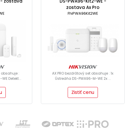
- zostava
DS-PWA96-Kit2-WE -
zostava Ax Pro
tWE
FhiPWA96Kit2WE
 obsahuje :
AX PRO bezdrôtový set obsahuje : 1x
WE Detekt...
Ústredňa DS-PWA96-M-WE 2x ...
u
Zistiť cenu