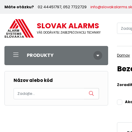
Máte otázku?
02 44451797, 052 7722729
info@slovakalarms.s
SLOVAK ALARMS
VÁŠ DODÁVATEĽ ZABEZPEČOVACEJ TECHNIKY
PRODUKTY
Domov
Bez
Názov alebo kód
Zoradi
Ak