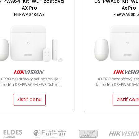
S-PWA64-Kit-WE - zostava
DS-PWA96-Kit-WE 
AX Pro
Ax Pro
FhiPWA64KitWE
FhiPWA96Ki
AX PRO bezdrôtový set obsahuje :
AX PRO bezdrôtový set
stredňu DS-PWA64-L-WE Detekt...
Ústredňu DS-PWA96-M-
Zistiť cenu
Zistiť cen