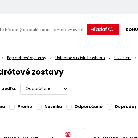
k
Hľadať
BONU
Poplachové systémy
Ústredne s príslušenstvom
Hikvision
drôtové zostavy
ť podľa:
cia
Promo
Novinka
Odporúčané
Dopredaj