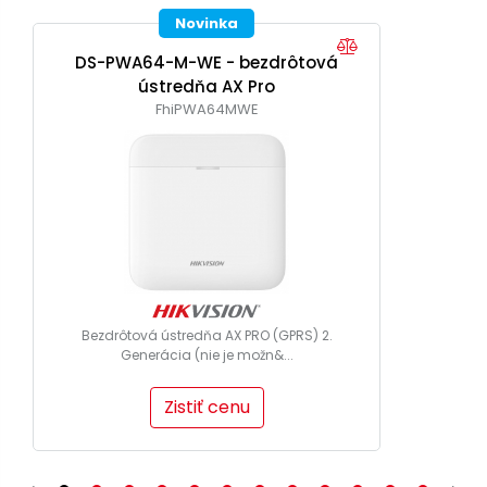
Novinka
DS-PWA64-M-WE - bezdrôtová
ústredňa AX Pro
FhiPWA64MWE
Bezdrôtová ústredňa AX PRO (GPRS) 2.
Generácia (nie je možn&...
Zistiť cenu