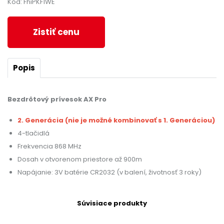
Kód: FhiPKF1WE
Zistiť cenu
Popis
Bezdrôtový prívesok AX Pro
2. Generácia (nie je možné kombinovať s 1. Generáciou)
4-tlačidlá
Frekvencia 868 MHz
Dosah v otvorenom priestore až 900m
Napájanie: 3V batérie CR2032 (v balení, životnosť 3 roky)
Súvisiace produkty