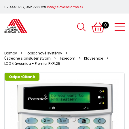
02 44451797, 052 7722729
info@slovakalarms.sk
0
Domov
Poplachové systémy
Ústredne s príslušenstvom
Texecom
Klávesnice
LCD klávesnica - Premier RKPL25
Odporúčané