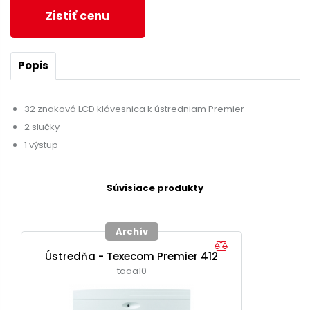
Zistiť cenu
Popis
32 znaková LCD klávesnica k ústredniam Premier
2 slučky
1 výstup
Súvisiace produkty
Archív
Ústredňa - Texecom Premier 412
taaa10