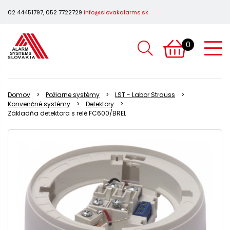
02 44451797, 052 7722729
info@slovakalarms.sk
0
Domov
Požiarne systémy
LST - Labor Strauss
Konvenčné systémy
Detektory
Základňa detektora s relé FC600/BREL