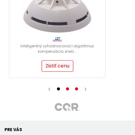
inteligentný vyhodnocovací algoritmus
kompenzácia zneči...
Zistiť cenu
PRE VÁS