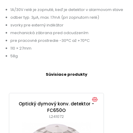
1A/30V relé je zopnuté, keď je detektor v alarmovom stave
odber typ. 3µA, max. 17mA (pri zopnutom relé)
svorky pre externý indikátor
mechanická zábrana pred odcudzením
pre pracovné prostredie -30°C až +70°C
110 × 27mm
58g
Súvisiace produkty
Optický dymový konv. detektor -
FC650O
L241072