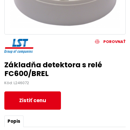
POROVNAŤ
Základňa detektora s relé
FC600/BREL
Kód: L246072
Zistiť cenu
Popis