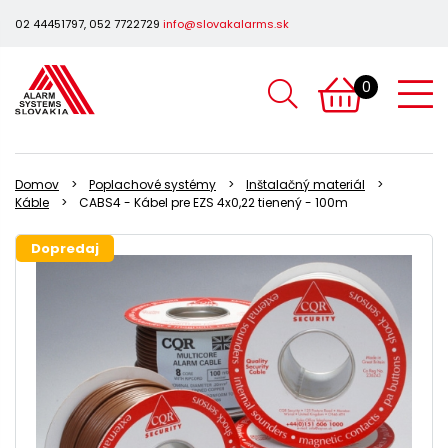
02 44451797, 052 7722729
info@slovakalarms.sk
0
Domov
Poplachové systémy
Inštalačný materiál
Káble
CABS4 - Kábel pre EZS 4x0,22 tienený - 100m
Dopredaj