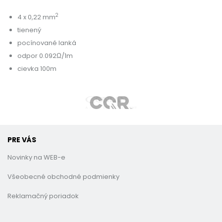
2
4 x 0,22 mm
tienený
pocínované lanká
odpor 0.092Ω/1m
cievka 100m
PRE VÁS
Novinky na WEB-e
Všeobecné obchodné podmienky
Reklamačný poriadok