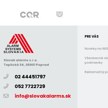
PRE VÁS
Novinky na WE
Všeobecné o
Slovak alarms s.r.o.
podmienky
Teplická 34, 05801 Poprad
Reklamačný p
02 44451797
052 7722729
info@slovakalarms.sk