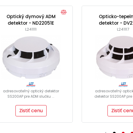
Optický dymový ADM
Opticko-tepel
detektor - ND22051E
detektor - DV2
L241111
L241117
adresovateľný optický detektor
adresovateľný optic
SS200AP pre ADM slučku ...
detektor SS200AP pre 
Zistiť cenu
Zistiť cen