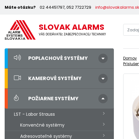
Máte otázku?
02 44451797, 052 7722729
info@slovakalarms.s
SLOVAK ALARMS
VÁŠ DODÁVATEĽ ZABEZPEČOVACEJ TECHNIKY
POPLACHOVÉ SYSTÉMY
Domov
Prísluše
KAMEROVÉ SYSTÉMY
POŽIARNE SYSTÉMY
LST - Labor Strauss
Konvenčné systémy
Adresovateľné systémy