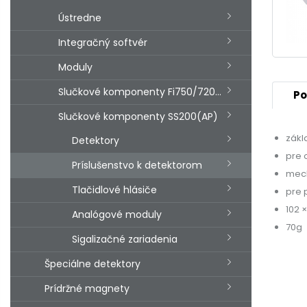
Ústredne
Integračný softvér
Moduly
Slučkové komponenty Fi750/720/700
Po
Slučkové komponenty SS200(AP)
zákl
Detektory
pre 
Príslušenstvo k detektorom
mech
Tlačidlové hlásiče
pre 
102 
Analógové moduly
70g
Sigalizačné zariadenia
Špeciálne detektory
Prídržné magnety