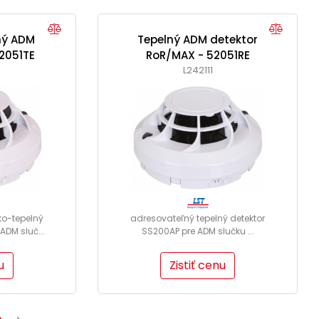
ný ADM
Tepelný ADM detektor
2051TE
RoR/MAX - 52051RE
L242111
ko-tepelný
adresovateľný tepelný detektor
ADM sluč...
SS200AP pre ADM slučku ...
u
Zistiť cenu