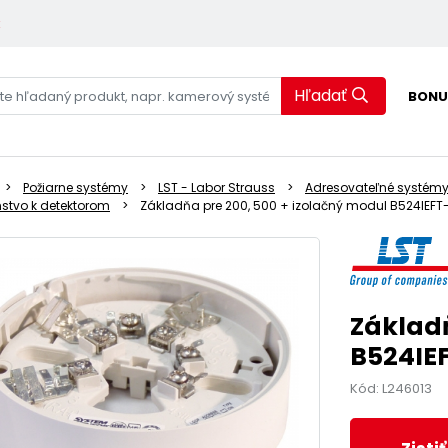
k
Hľadať
BONU
Požiarne systémy
LST - Labor Strauss
Adresovateľné systém
nstvo k detektorom
Základňa pre 200, 500 + izolačný modul B524IEFT-
Základň
B524IEF
Kód: L246013