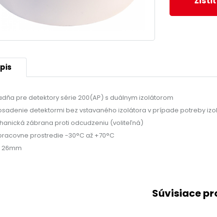
Zisti
pis
adňa pre detektory série 200(AP) s duálnym izolátorom
osadenie detektormi bez vstavaného izolátora v prípade potreby izo
anická zábrana proti odcudzeniu (voliteľná)
pracovne prostredie -30°C až +70°C
× 26mm
Súvisiace p