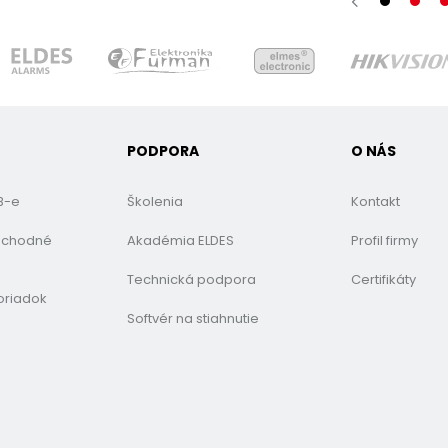
PODPORA
O NÁS
B-e
Školenia
Kontakt
bchodné
Akadémia ELDES
Profil firmy
Technická podpora
Certifikáty
oriadok
Softvér na stiahnutie