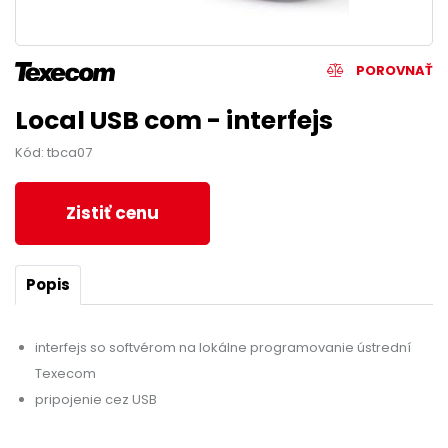
POROVNAŤ
Local USB com - interfejs
Kód: tbca07
Zistiť cenu
Popis
interfejs so softvérom na lokálne programovanie ústrední
Texecom
pripojenie cez USB