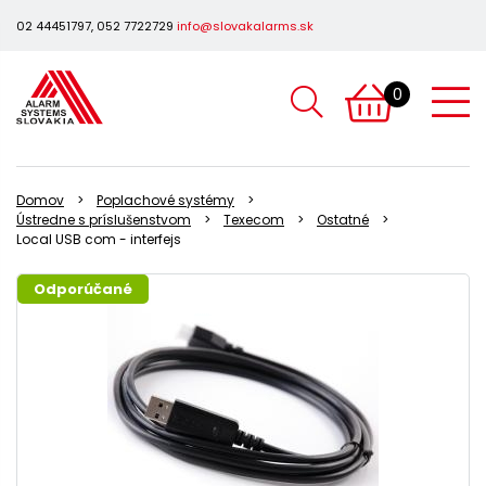
02 44451797, 052 7722729
info@slovakalarms.sk
0
Domov
Poplachové systémy
Ústredne s príslušenstvom
Texecom
Ostatné
Local USB com - interfejs
Odporúčané