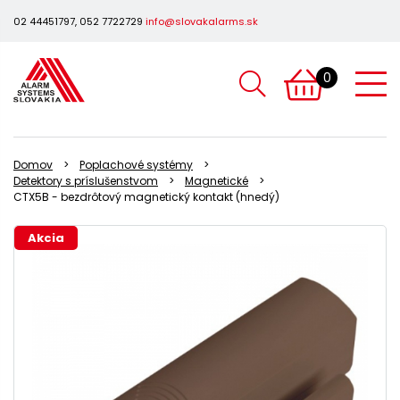
02 44451797, 052 7722729
info@slovakalarms.sk
0
Domov
Poplachové systémy
Detektory s príslušenstvom
Magnetické
CTX5B - bezdrôtový magnetický kontakt (hnedý)
Akcia