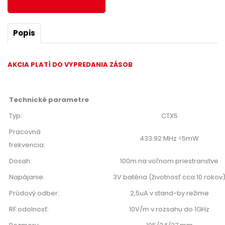
Popis
AKCIA PLATÍ DO VYPREDANIA ZÁSOB
Technické parametre
Typ:
CTX5
Pracovná
433.92 MHz <5mW
frekvencia:
Dosah:
100m na voľnom priestranstve
Napájanie:
3V batéria (životnosť cca 10 rokov
Prúdový odber:
2,5uA v stand-by režime
RF odolnosť:
10V/m v rozsahu do 1GHz