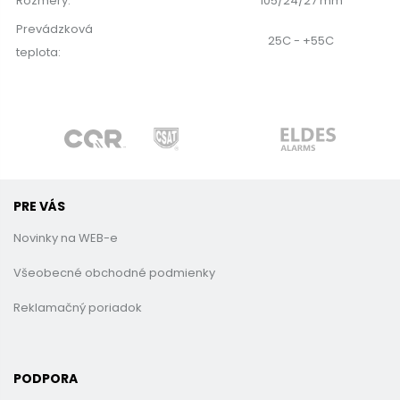
Rozmery:
105/24/27 mm
Prevádzková
25C - +55C
teplota:
PRE VÁS
Novinky na WEB-e
Všeobecné obchodné podmienky
Reklamačný poriadok
PODPORA