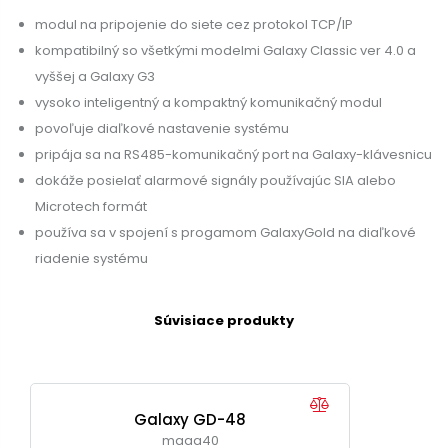
modul na pripojenie do siete cez protokol TCP/IP
kompatibilný so všetkými modelmi Galaxy Classic ver 4.0 a
vyššej a Galaxy G3
vysoko inteligentný a kompaktný komunikačný modul
povoľuje diaľkové nastavenie systému
pripája sa na RS485-komunikačný port na Galaxy-klávesnicu
dokáže posielať alarmové signály používajúc SIA alebo
Microtech formát
používa sa v spojení s progamom GalaxyGold na diaľkové
riadenie systému
Súvisiace produkty
Galaxy GD-48
maaa40