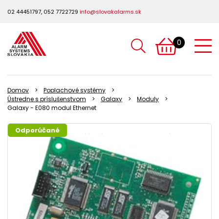
02 44451797, 052 7722729
info@slovakalarms.sk
0
Domov
Poplachové systémy
Ústredne s príslušenstvom
Galaxy
Moduly
Galaxy - E080 modul Ethernet
Odporúčané