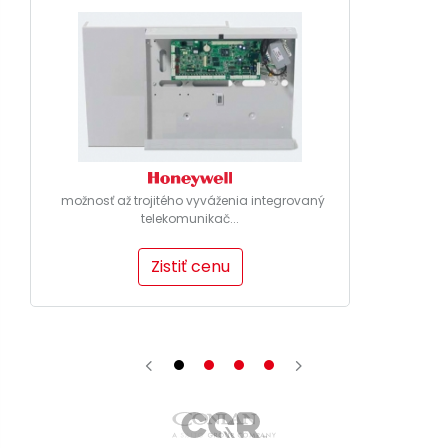
možnosť až trojitého vyváženia integrovaný
telekomunikač...
Zistiť cenu