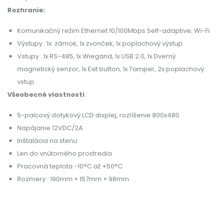
Rozhranie:
Komunikačný režim Ethernet 10/100Mbps Self-adaptive; Wi-Fi
Výstupy : 1x zámok, 1x zvonček, 1x poplachový výstup
Vstupy : 1x RS-485, 1x Wiegand, 1x USB 2.0, 1x Dverný
magnetický senzor, 1x Exit button, 1x Tamper, 2x poplachový
vstup
Všeobecné vlastnosti
:
5-palcový dotykový LCD displej, rozlíšenie 800x480
Napájanie 12VDC/2A
Inštalácia na stenu
Len do vnútorného prostredia
Pracovná teplota -10°C až +50°C
Rozmery : 190mm × 157mm × 98mm