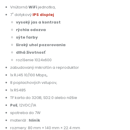
Vnútorná
WiFi
jednotka,
7" dotykový
IPS displej
vysoký jas a kontrast
rýchla odozva
sýte farby
široký uhol pozorovania
dlhá životnosť
rozíšenie 1024x600
zabudovaný mikrofón a reproduktor
1x RJ45 10/100 Mbps
,
8 poplachových vstupov,
1x RS485
TF karta do 32GB, SD2.0 alebo nižšie
PoE
, 12VDC/1A
spotreba do 7W
materiál :
hliník
rozmery: 80 mm × 140 mm × 22.4 mm