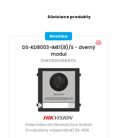
Súvisiace produkty
Novinka
DS-KD8003-IME1(B)/S - dverný
modul
ZhiKD8003IMEB1Ss
Video Intercom Module Door Station
(modulárny videovrátnik) DS-KD8...