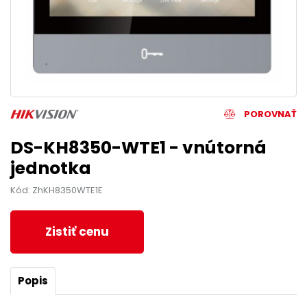
POROVNAŤ
DS-KH8350-WTE1 - vnútorná
jednotka
Kód: ZhKH8350WTE1E
Zistiť cenu
Popis