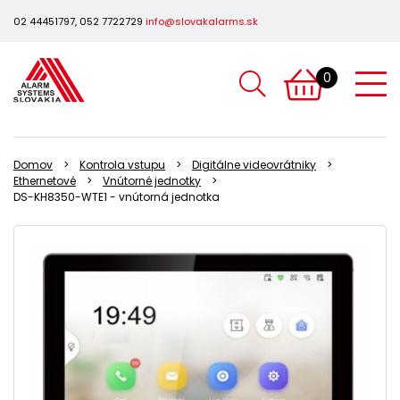
02 44451797, 052 7722729
info@slovakalarms.sk
0
Domov
Kontrola vstupu
Digitálne videovrátniky
Ethernetové
Vnútorné jednotky
DS-KH8350-WTE1 - vnútorná jednotka