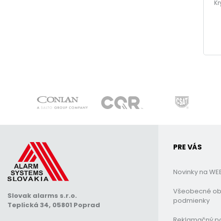
Kr
PRE VÁS
Novinky na WE
Všeobecné o
Slovak alarms s.r.o.
podmienky
Teplická 34, 05801 Poprad
Reklamačný p