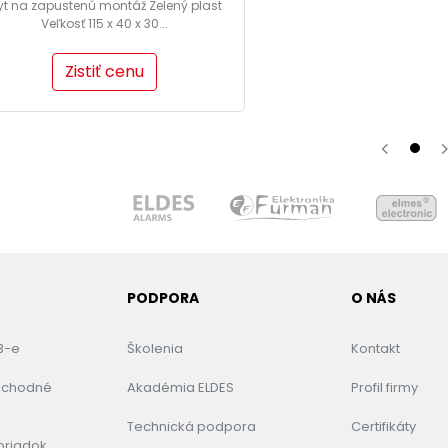
yt na zapustenú montáž Zelený plast
Veľkosť 115 x 40 x 30...
Zistiť cenu
PODPORA
O NÁS
B-e
Školenia
Kontakt
bchodné
Akadémia ELDES
Profil firmy
Technická podpora
Certifikáty
oriadok