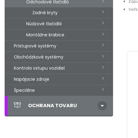
Zapu
Odchodové tlačidlá
Veľk
Zadné kryty
Núdzové tlačidlá
Montážne krabice
Prístupové systémy
Obchôdzkové systémy
Kontrola vstupu vozidiel
Napájacie zdroje
Špeciálne
OCHRANA TOVARU