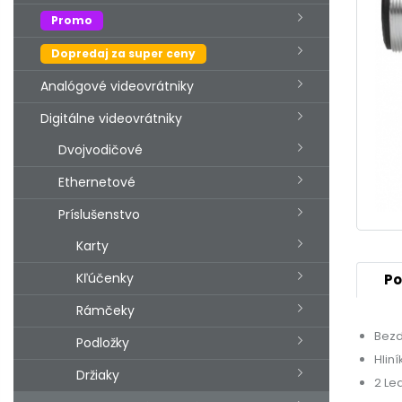
Promo
Dopredaj za super ceny
Analógové videovrátniky
Digitálne videovrátniky
Dvojvodičové
Ethernetové
Príslušenstvo
Karty
Kľúčenky
Po
Rámčeky
Bezd
Podložky
Hliní
Držiaky
2 Le