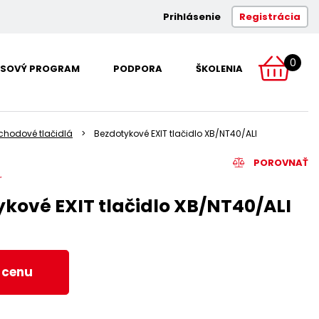
Prihlásenie
Registrácia
0
SOVÝ PROGRAM
PODPORA
ŠKOLENIA
hodové tlačidlá
Bezdotykové EXIT tlačidlo XB/NT40/ALI
POROVNAŤ
kové EXIT tlačidlo XB/NT40/ALI
ť cenu