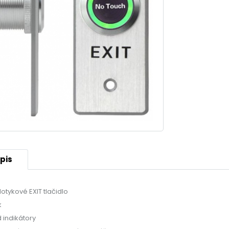
pis
otykové EXIT tlačidlo
k
d indikátory