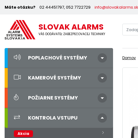
Máte otázku?
02 44451797, 052 7722729
info@slovakalarms.s
SLOVAK ALARMS
VÁŠ DODÁVATEĽ ZABEZPEČOVACEJ TECHNIKY
POPLACHOVÉ SYSTÉMY
Domov
KAMEROVÉ SYSTÉMY
POŽIARNE SYSTÉMY
KONTROLA VSTUPU
Akcia