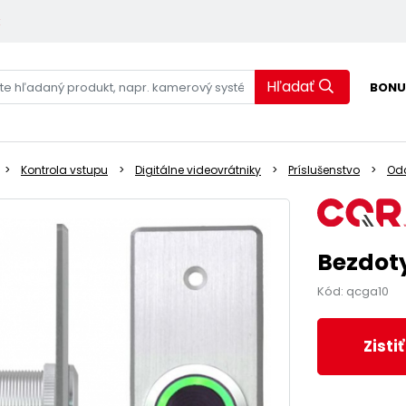
k
Hľadať
BONU
Kontrola vstupu
Digitálne videovrátniky
Príslušenstvo
Odc
Bezdoty
Kód: qcga10
Zisti