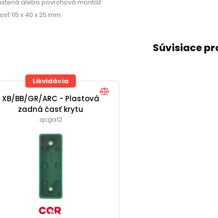
stená alebo povrchová montáž
osť 115 x 40 x 25 mm
Súvisiace p
Likvidácia
XB/BB/GR/ARC - Plastová
zadná časť krytu
qcga12