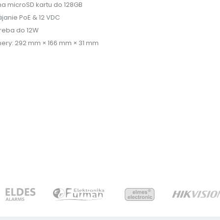
 na microSD kartu do 128GB
janie PoE & 12 VDC
reba do 12W
ery: 292 mm × 166 mm × 31 mm