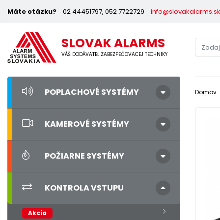
Máte otázku?
02 44451797, 052 7722729
info@slovakalarms.s
SLOVAK ALARMS
VÁŠ DODÁVATEĽ ZABEZPEČOVACEJ TECHNIKY
POPLACHOVÉ SYSTÉMY
Domov
KAMEROVÉ SYSTÉMY
POŽIARNE SYSTÉMY
KONTROLA VSTUPU
Akcia