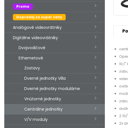
Promo
Dopredaj za super ceny
Analógové videovrátniky
Po
Digitálne videovrátniky
Dvojvodičové
cent
Oper
Ethernetové
10,1"
Zostavy
zab
Dverné jednotky Villa
vide
ovlá
Dverné jednotky modulárne
možn
Vnútorné jednotky
zabu
audi
Centrálne jednotky
2 10
V/V moduly
2x a