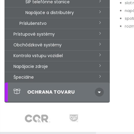
SIP telefónne stanice
slot
napá
Napájače a distributéry
spot
Príslušenstvo
rozm
Prístupové systémy
Obchôdzkové systémy
Kontrola vstupu vozidiel
Napájacie zdroje
Špeciálne
OCHRANA TOVARU