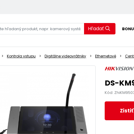
k
Hľadať
BONU
Kontrola vstupu
Digitálne videovrátniky
Ethernetové
Cent
DS-KM9
Kód: ZhiKM950
Zisti