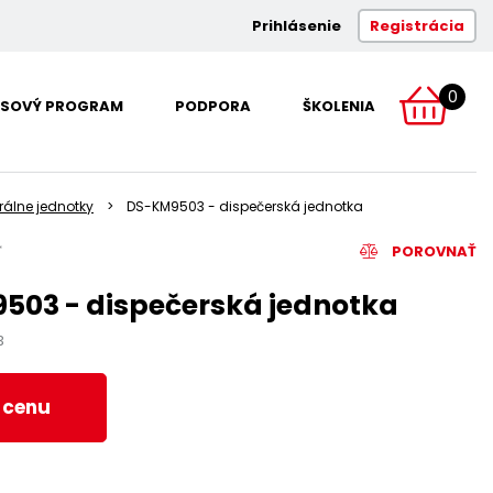
Prihlásenie
Registrácia
0
SOVÝ PROGRAM
PODPORA
ŠKOLENIA
rálne jednotky
DS-KM9503 - dispečerská jednotka
POROVNAŤ
503 - dispečerská jednotka
3
ť cenu