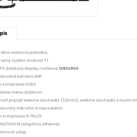
pis
rálna vnútorná jednotka,
ačný systém Android 7.1
 IPS dotykový displej, rozíšenie
1280x800
udovaná kamera 2MP
o kompresia H264
danie menu dotykom
osť pripojiť externe slúchadlo (3,5mm), extérne slúchadlo s husím 
dovaný mikrofón a reproduktor
o kompresia G.711U/A
/100/1000 M adaptívny ethernet,
larmový vstup