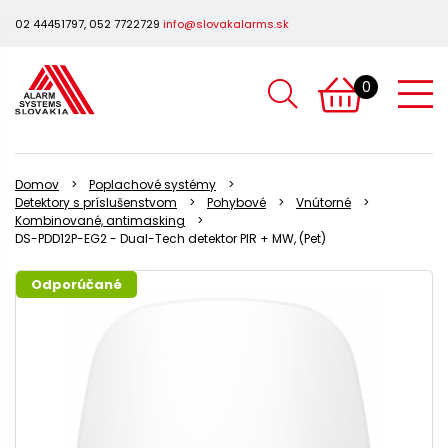
02 44451797, 052 7722729
info@slovakalarms.sk
0
Domov
Poplachové systémy
Detektory s príslušenstvom
Pohybové
Vnútorné
Kombinované, antimasking
DS-PDD12P-EG2 - Dual-Tech detektor PIR + MW, (Pet)
Odporúčané