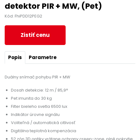
detektor PIR + MW, (Pet)
Kód: FhiPDD12PEG2
Zistiť cenu
Popis
Parametre
Duálny snímač pohybu PIR + MW
Dosah detekcie: 12 m / 85,9°
Pet imunita do 30 kg
Filter bieleho svetla 6500 lux
Indikátor úrovne signálu
Voliteľná / automatická citlivosť
Digitálna teplotná kompenzácia
52 zón 3D optiky vrátane ochrany creep-zone, plné pokrytie