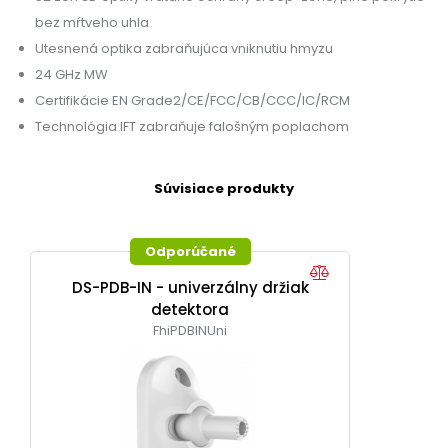
bez mŕtveho uhla
Utesnená optika zabraňujúca vniknutiu hmyzu
24 GHz MW
Certifikácie EN Grade2/CE/FCC/CB/CCC/IC/RCM
Technológia IFT zabraňuje falošným poplachom
Súvisiace produkty
Odporúčané
DS-PDB-IN - univerzálny držiak
detektora
FhiPDBINUni