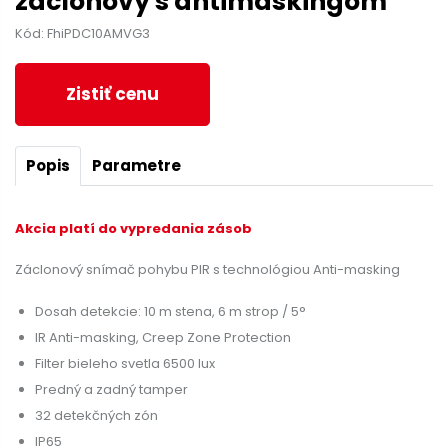
záclonový s antimaskingom
Kód: FhiPDC10AMVG3
Zistiť cenu
Popis
Parametre
Akcia platí do vypredania zásob
Záclonový snímač pohybu PIR s technológiou Anti-masking
Dosah detekcie: 10 m stena, 6 m strop / 5°
IR Anti-masking, Creep Zone Protection
Filter bieleho svetla 6500 lux
Predný a zadný tamper
32 detekčných zón
IP65