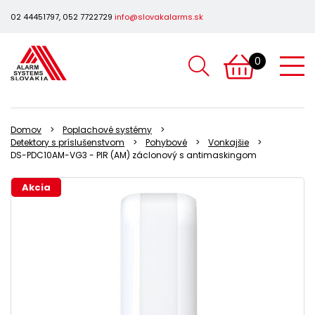
02 44451797, 052 7722729
info@slovakalarms.sk
0
Domov
Poplachové systémy
Detektory s príslušenstvom
Pohybové
Vonkajšie
DS-PDC10AM-VG3 - PIR (AM) záclonový s antimaskingom
Akcia