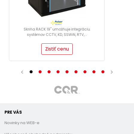
Skriňa RACK 19" umožňuje integráciu
systémov CCTV, KD, SSWiN, RTV,...
Zistiť cenu
PRE VÁS
Novinky na WEB-e