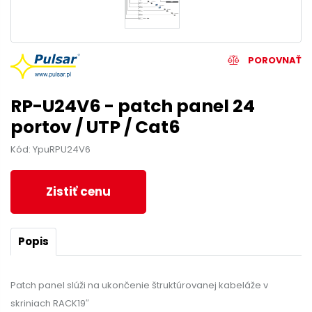
POROVNAŤ
RP-U24V6 - patch panel 24
portov / UTP / Cat6
Kód: YpuRPU24V6
Zistiť cenu
Popis
Patch panel slúži na ukončenie štruktúrovanej kabeláže v
skriniach RACK19″