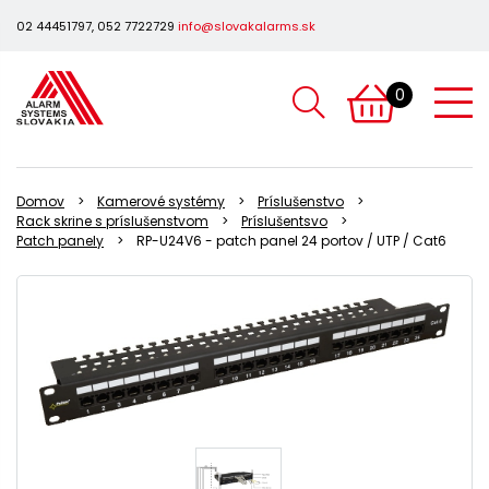
02 44451797, 052 7722729
info@slovakalarms.sk
0
Domov
Kamerové systémy
Príslušenstvo
Rack skrine s príslušenstvom
Príslušentsvo
Patch panely
RP-U24V6 - patch panel 24 portov / UTP / Cat6