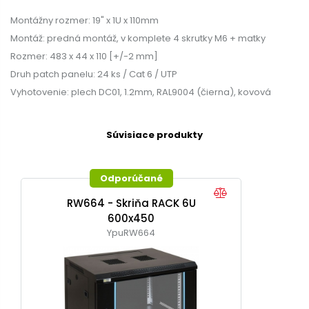
Montážny rozmer: 19" x 1U x 110mm
Montáž: predná montáž, v komplete 4 skrutky M6 + matky
Rozmer: 483 x 44 x 110 [+/-2 mm]
Druh patch panelu: 24 ks / Cat 6 / UTP
Vyhotovenie: plech DC01, 1.2mm, RAL9004 (čierna), kovová
Súvisiace produkty
Odporúčané
RW664 - Skriňa RACK 6U
600x450
YpuRW664