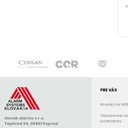
P
PRE VÁS
Novinky na WE
Všeobecné o
Slovak alarms s.r.o.
podmienky
Teplická 34, 05801 Poprad