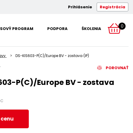
Prihlásenie
Registrácia
0
SOVÝ PROGRAM
PODPORA
ŠKOLENIA
avy
DS-KIS603-P(C)/Europe BV - zostava (IP)
POROVNAŤ
603-P(C)/Europe BV - zostava
PC
ť cenu