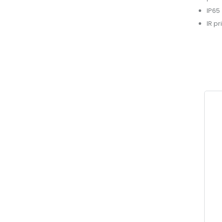
IP65
IR p