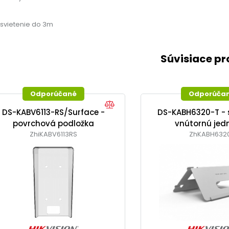
risvietenie do 3m
Súvisiace p
Odporúčané
Odporúča
DS-KABV6113-RS/Surface -
DS-KABH6320-T - 
povrchová podložka
vnútornú jed
ZhiKABV6113RS
ZhKABH632