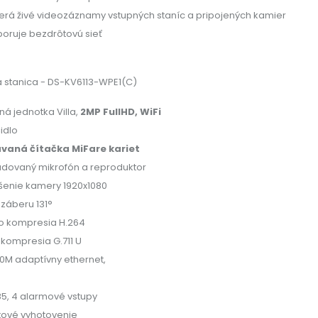
erá živé videozáznamy vstupných staníc a pripojených kamier
oruje bezdrôtovú sieť
 stanica -
DS-KV6113-WPE1(C)
ná jednotka Villa,
2MP FullHD, WiFi
idlo
vaná čítačka MiFare kariet
dovaný mikrofón a reproduktor
íšenie kamery 1920x1080
 záberu 131°
o kompresia H.264
 kompresia G.711 U
00M adaptívny ethernet,
5, 4 alarmové vstupy
tové vyhotovenie