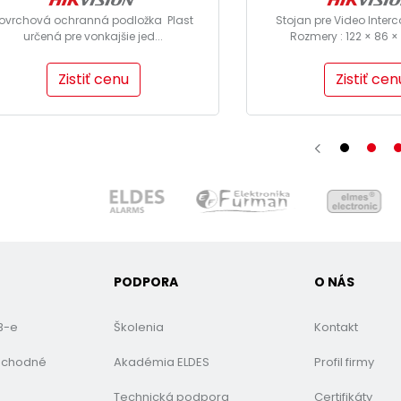
ovrchová ochranná podložka Plast
Stojan pre Video Inter
určená pre vonkajšie jed...
Rozmery : 122 × 86 ×
Zistiť cenu
Zistiť cen
PODPORA
O NÁS
B-e
Školenia
Kontakt
bchodné
Akadémia ELDES
Profil firmy
Technická podpora
Certifikáty