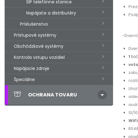
SIP telefónne stanice
Prez
Napájače a distributéry
Podp
Príslušenstvo
Prístupové systémy
-Dverná
Obchôdzkové systémy
Dver
1
tlač
Kontrola vstupu vozidiel
vsta
Napájacie zdroje
zabu
Špeciálne
rozl
Uhol
OCHRANA TOVARU
vide
audi
10/1
WiFi
RS48
plas