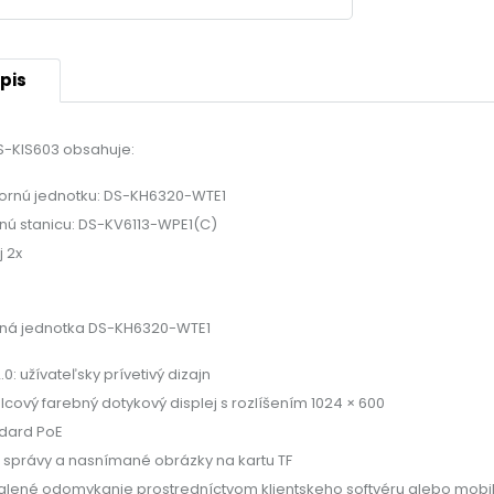
pis
-KIS603 obsahuje:
ornú jednotku: DS-KH6320-WTE1
nú stanicu: DS-KV6113-WPE1(C)
j 2x
rná jednotka DS-KH6320-WTE1
.0: užívateľsky prívetivý dizajn
lcový farebný dotykový displej s rozlíšením 1024 × 600
dard PoE
í správy a nasnímané obrázky na kartu TF
alené odomykanie prostredníctvom klientskeho softvéru alebo mobil