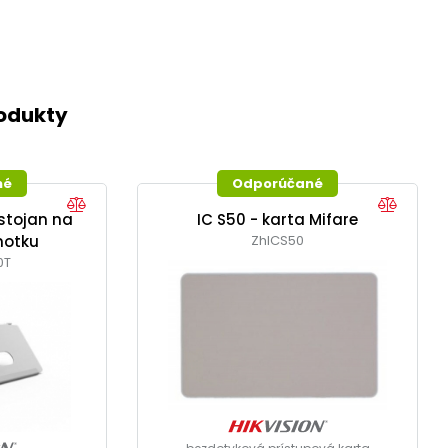
rodukty
né
Odporúčané
stojan na
IC S50 - karta Mifare
notku
ZhICS50
0T