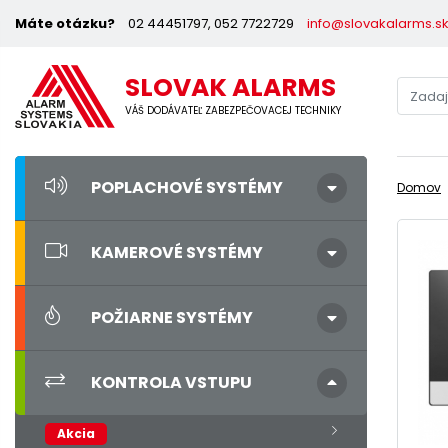
Máte otázku?
02 44451797, 052 7722729
info@slovakalarms.s
SLOVAK ALARMS
VÁŠ DODÁVATEĽ ZABEZPEČOVACEJ TECHNIKY
POPLACHOVÉ SYSTÉMY
Domov
KAMEROVÉ SYSTÉMY
POŽIARNE SYSTÉMY
KONTROLA VSTUPU
Akcia