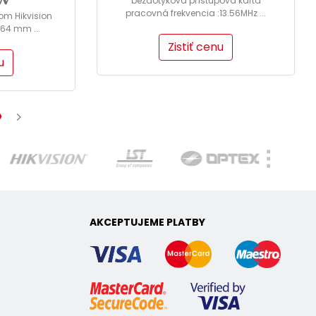
bezdotyková prístupová karta
pracovná frekvencia :13.56MHz ...
com Hikvision
 64 mm ...
Zistiť cenu
u
AKCEPTUJEME PLATBY