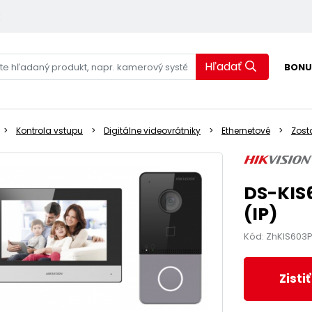
k
Hľadať
BONU
Kontrola vstupu
Digitálne videovrátniky
Ethernetové
Zost
DS-KIS
(IP)
Kód: ZhKIS603
Zisti