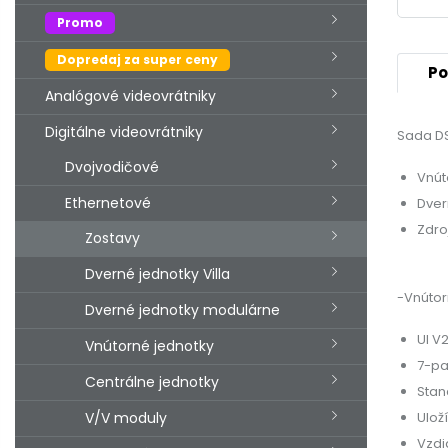
Promo
Dopredaj za super ceny
Po
Analógové videovrátniky
Digitálne videovrátniky
Sada DS
Dvojvodičové
Vnút
Ethernetové
Dver
Zdro
Zostavy
Dverné jednotky Villa
-Vnúto
Dverné jednotky modulárne
UI V2
Vnútorné jednotky
7-pa
Centrálne jednotky
Stan
V/V moduly
Ulož
Vzdi