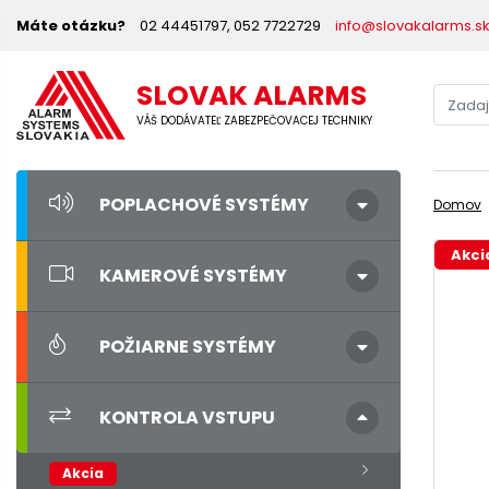
Máte otázku?
02 44451797, 052 7722729
info@slovakalarms.s
SLOVAK ALARMS
VÁŠ DODÁVATEĽ ZABEZPEČOVACEJ TECHNIKY
POPLACHOVÉ SYSTÉMY
Domov
Akci
KAMEROVÉ SYSTÉMY
POŽIARNE SYSTÉMY
KONTROLA VSTUPU
Akcia