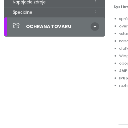
Napájacie zdroje
Systé
Špeciálne
sprá
OCHRANA TOVARU
over
vsta
kapa
diaľ
Wieg
oboj
2MP
IP65
rozh