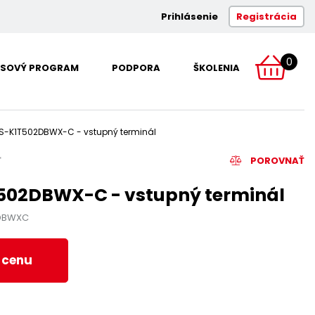
Prihlásenie
Registrácia
0
SOVÝ PROGRAM
PODPORA
ŠKOLENIA
S-K1T502DBWX-C - vstupný terminál
POROVNAŤ
502DBWX-C - vstupný terminál
2DBWXC
ť cenu