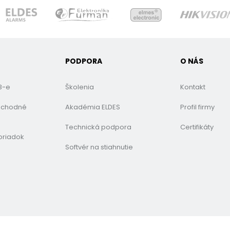
PODPORA
O NÁS
B-e
Školenia
Kontakt
bchodné
Akadémia ELDES
Profil firmy
Technická podpora
Certifikáty
oriadok
Softvér na stiahnutie