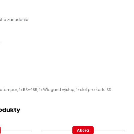
ého zariadenia
u
x tamper, 1x RS-485, 1x Wiegand výstup, 1x slot pre kartu SD
rodukty
Akcia