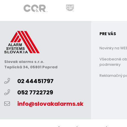
PRE VÁS
Novinky na WE
Všeobecné o
Slovak alarms s.r.o.
podmienky
Teplická 34, 05801 Poprad
Reklamačný p
02 44451797
052 7722729
info@slovakalarms.sk