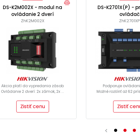
DS-K2M002X - modul na
DS-K2701X(P) - p
ovládanie 2 dverí
ovládač
ZhK2M002X
ZhK2701X
Akcia platí do vypredania zásob
Podporuje ovládanie
Ovládanie 2 dverí: 2x zámok, 2x ...
Možné rozšíriť až 62 prí
Zistiť cenu
Zistiť cen