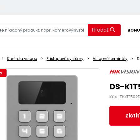
k
Hľadať
BONU
Kontrola vstupu
Prístupové systémy
Vstupné terminály
D
a
DS-K1T
Kód: ZhK1T50
Zisti