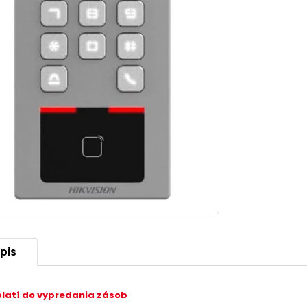
pis
platí do vypredania zásob