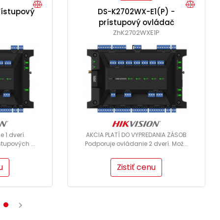
rístupový
DS-K2702WX-E1(P) -
prístupový ovládač
P
ZhK2702WXE1P
 1 dverí.
AKCIA PLATÍ DO VYPREDANIA ZÁSOB
stupových ...
Podporuje ovládanie 2 dverí. Mož...
u
Zistiť cenu