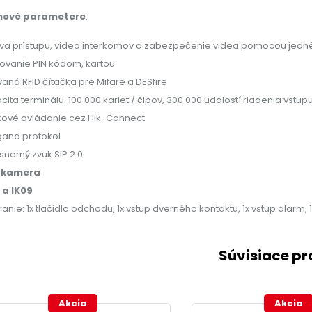
mové parametere
:
va prístupu, video interkomov a zabezpečenie videa pomocou jedn
ovanie PIN kódom, kartou
vaná RFID čítačka pre Mifare a DESfire
cita terminálu: 100 000 kariet / čipov, 300 000 udalostí riadenia vstup
kové ovládanie cez Hik-Connect
and protokol
snerný zvuk SIP 2.0
 kamera
 a IK09
ranie: 1x tlačidlo odchodu, 1x vstup dverného kontaktu, 1x vstup alarm, 1
Súvisiace p
Akcia
Akcia