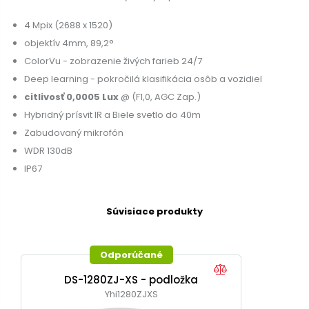
4 Mpix (2688 x 1520)
objektív 4mm, 89,2°
ColorVu - zobrazenie živých farieb 24/7
Deep learning - pokročilá klasifikácia osôb a vozidiel
citlivosť 0,0005 Lux
@ (F1,0, AGC Zap.)
Hybridný prísvit IR a Biele svetlo do 40m
Zabudovaný mikrofón
WDR 130dB
IP67
Súvisiace produkty
Odporúčané
DS-1280ZJ-XS - podložka
Yhi1280ZJXS