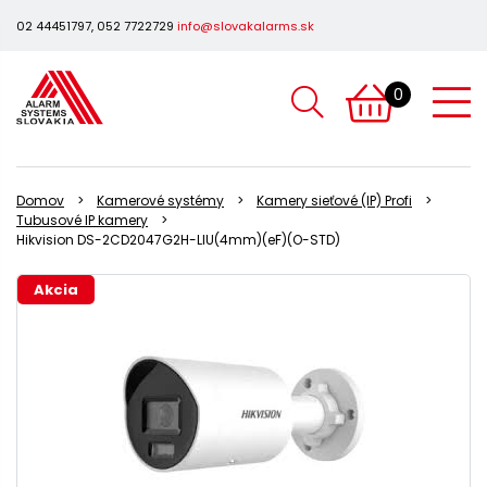
02 44451797, 052 7722729
info@slovakalarms.sk
0
Domov
Kamerové systémy
Kamery sieťové (IP) Profi
Tubusové IP kamery
Hikvision DS-2CD2047G2H-LIU(4mm)(eF)(O-STD)
Akcia