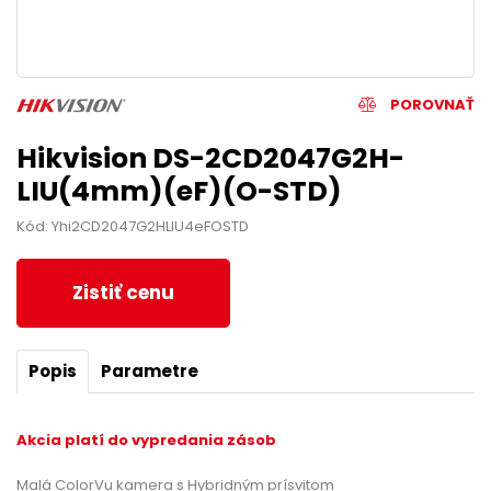
POROVNAŤ
Hikvision DS-2CD2047G2H-
LIU(4mm)(eF)(O-STD)
Kód: Yhi2CD2047G2HLIU4eFOSTD
Zistiť cenu
Popis
Parametre
Akcia platí do vypredania zásob
Malá ColorVu kamera s Hybridným prísvitom