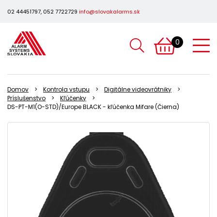
02 44451797, 052 7722729
info@slovakalarms.sk
0
Domov
Kontrola vstupu
Digitálne videovrátniky
Príslušenstvo
Kľúčenky
DS-PT-M1(O-STD)/Europe BLACK - kľúčenka Mifare (Čierna)