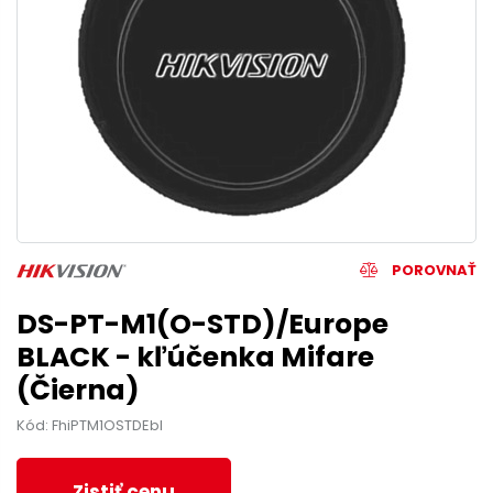
POROVNAŤ
DS-PT-M1(O-STD)/Europe
BLACK - kľúčenka Mifare
(Čierna)
Kód: FhiPTM1OSTDEbl
Zistiť cenu