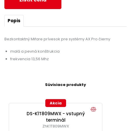
Popis
Bezkontaktný Mifare prívesok pre systémy AX Pro čierny
malá a pevná konštrukcia
frekvencia 13,56 Mhz
Súvisiace produkty
Akcia
DS-K1T809MWX - vstupný
terminál
ZhK1T809MWX