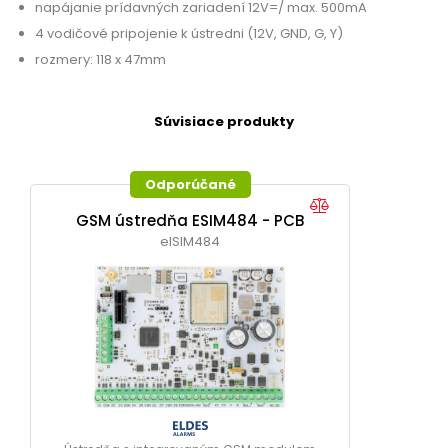
napájanie prídavných zariadení 12V=/ max. 500mA
4 vodičové pripojenie k ústredni (12V, GND, G, Y)
rozmery: 118 x 47mm
Súvisiace produkty
Odporúčané
GSM ústredňa ESIM484 - PCB
elSIM484