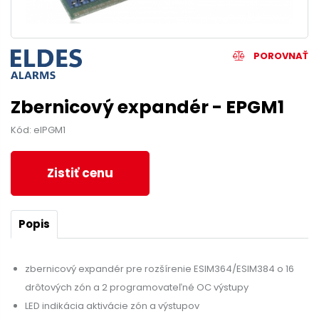
POROVNAŤ
Zbernicový expandér - EPGM1
Kód: elPGM1
Zistiť cenu
Popis
zbernicový expandér pre rozšírenie ESIM364/ESIM384 o 16
drôtových zón a 2 programovateľné OC výstupy
LED indikácia aktivácie zón a výstupov