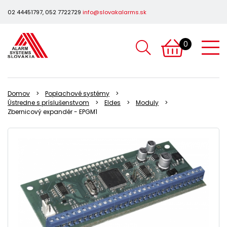
02 44451797, 052 7722729
info@slovakalarms.sk
0
Domov
Poplachové systémy
Ústredne s príslušenstvom
Eldes
Moduly
Zbernicový expandér - EPGM1