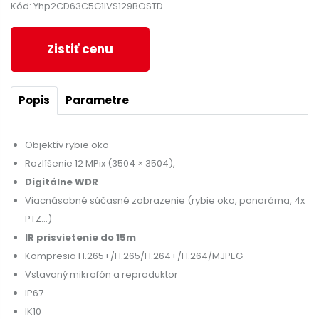
Kód: Yhp2CD63C5G1IVS129BOSTD
Zistiť cenu
Popis
Parametre
Objektív rybie oko
Rozlíšenie 12 MPix (3504 × 3504),
Digitálne WDR
Viacnásobné súčasné zobrazenie (rybie oko, panoráma, 4x
PTZ...)
IR prisvietenie do 15m
Kompresia H.265+/H.265/H.264+/H.264/MJPEG
Vstavaný mikrofón a reproduktor
IP67
IK10