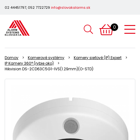
02 44451797, 052 7722729
info@slovakalarms.sk
0
Domov
Kamerové systémy
Kamery sieťové (IP) Expert
IP Kamery 360° (rybie oko)
Hikvision DS-2CD63C5G1-IVS(1.29mm)(O-STD)