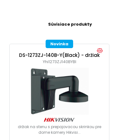
Súvisiace produkty
Novinka
DS-1273ZJ-140B-Y(Black) - držiak
Yhi1273ZJ140BYBl
držiak na stenu s prepojovacou skrinkou pre
dome kamery Hikvisi...