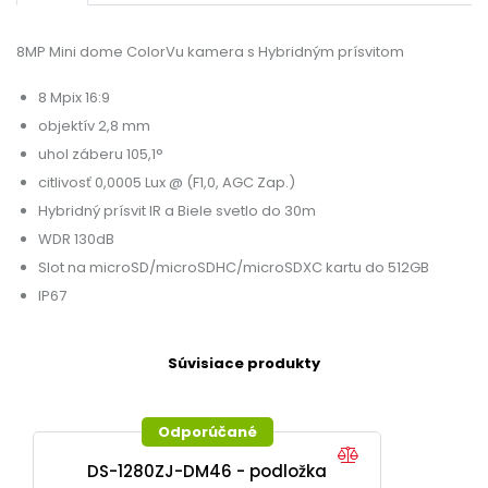
8MP Mini dome ColorVu kamera s Hybridným prísvitom
8 Mpix 16:9
objektív 2,8 mm
uhol záberu 105,1°
citlivosť 0,0005 Lux @ (F1,0, AGC Zap.)
Hybridný prísvit IR a Biele svetlo do 30m
WDR 130dB
Slot na microSD/microSDHC/microSDXC kartu do 512GB
IP67
Súvisiace produkty
Odporúčané
DS-1280ZJ-DM46 - podložka