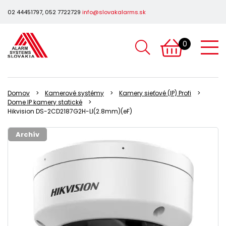
02 44451797, 052 7722729
info@slovakalarms.sk
0
Domov
Kamerové systémy
Kamery sieťové (IP) Profi
Dome IP kamery statické
Hikvision DS-2CD2187G2H-LI(2.8mm)(eF)
Archív