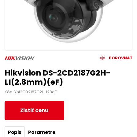
POROVNAŤ
Hikvision DS-2CD2187G2H-
LI(2.8mm)(eF)
Kód: Yhi2CD2187G2HLI28eF
Zistiť cenu
Popis
Parametre