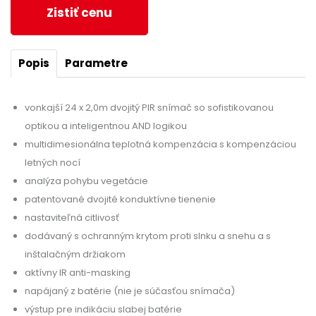
Zistiť cenu
Popis
Parametre
vonkajší 24 x 2,0m dvojitý PIR snímač so sofistikovanou
optikou a inteligentnou AND logikou
multidimesionálna teplotná kompenzácia s kompenzáciou
letných nocí
analýza pohybu vegetácie
patentované dvojité konduktívne tienenie
nastaviteľná citlivosť
dodávaný s ochranným krytom proti slnku a snehu a s
inštalačným držiakom
aktívny IR anti-masking
napájaný z batérie (nie je súčasťou snímača)
výstup pre indikáciu slabej batérie