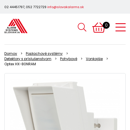
02 44451797, 052 7722729
info@slovakalarms.sk
0
Domov
Poplachové systémy
Detektory s príslušenstvom
Pohybové
Vonkajšie
Optex HX-80NRAM