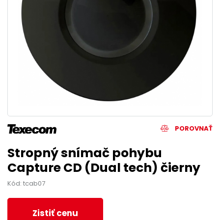
POROVNAŤ
Stropný snímač pohybu
Capture CD (Dual tech) čierny
Kód: tcab07
Zistiť cenu