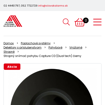
02 44451797, 052 7722729
info@slovakalarms.sk
0
Domov
Poplachové systémy
Detektory s príslušenstvom
Pohybové
Vnútorné
Stropné
Stropný snímač pohybu Capture CD (Dual tech) čierny
Akcia