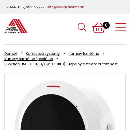
02 44451797, 052 7722729
info@slovakalarms.sk
0
Domov
Kamerové systémy
Kamery termálne
Kamery termálne špeciálne
Hikvision HM-TD1017-1/QW-HS111(B) - tepelný detektor prítomnosti