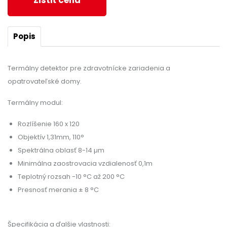
Zistiť cenu
Popis
Termálny detektor pre zdravotnícke zariadenia a
opatrovateľské domy.
Termálny modul:
Rozlíšenie 160 x 120
Objektív 1,31mm, 110°
Spektrálna oblasť 8-14 µm
Minimálna zaostrovacia vzdialenosť 0,1m
Teplotný rozsah -10 °C až 200 °C
Presnosť merania ± 8 °C
Špecifikácia a ďalšie vlastnosti: