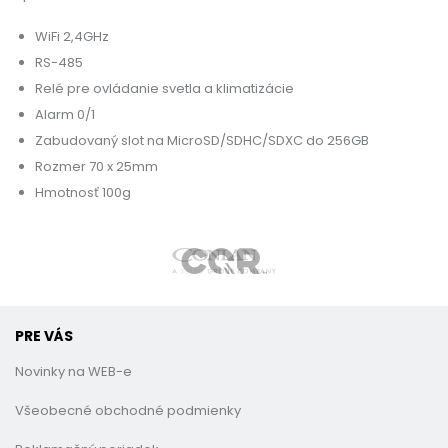
WiFi 2,4GHz
RS-485
Relé pre ovládanie svetla a klimatizácie
Alarm 0/1
Zabudovaný slot na MicroSD/SDHC/SDXC do 256GB
Rozmer 70 x 25mm
Hmotnosť 100g
PRE VÁS
Novinky na WEB-e
Všeobecné obchodné podmienky