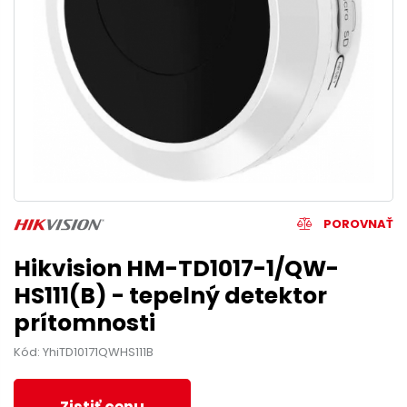
POROVNAŤ
Hikvision HM-TD1017-1/QW-
HS111(B) - tepelný detektor
prítomnosti
Kód: YhiTD10171QWHS111B