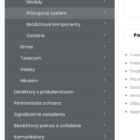
Moduly
Prístupový systém
Bezdrôtové komponenty
Po
Ostatné
Elmes
1-vo
Texecom
Frek
Galaxy
Dvoj
Ploc
Hikvision
Dosa
Detektory s príslušenstvom
Anó
Perimetrická ochrana
Dĺžk
Napá
Signalizačné zariadenia
Bezdrôtový prenos a ovládanie
Komunikátory