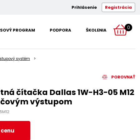
Prihlásenie
Registrácia
0
SOVÝ PROGRAM
PODPORA
ŠKOLENIA
ístupový systém
POROVNAŤ
tná čítačka Dallas 1W-H3-05 M12
dičovým výstupom
5M12
ť cenu