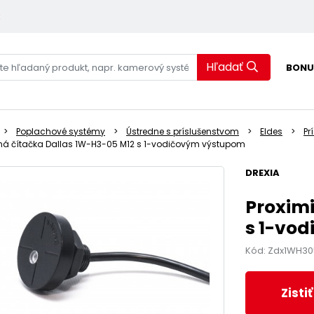
k
Hľadať
BONU
Poplachové systémy
Ústredne s príslušenstvom
Eldes
Pr
tná čítačka Dallas 1W-H3-05 M12 s 1-vodičovým výstupom
DREXIA
Proximi
s 1-vo
Kód: Zdx1WH30
Zisti