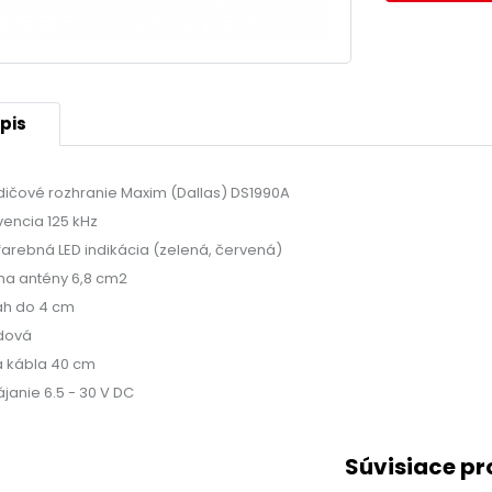
pis
dičové rozhranie Maxim (Dallas) DS1990A
vencia 125 kHz
farebná LED indikácia (zelená, červená)
ha antény 6,8 cm2
h do 4 cm
dová
a kábla 40 cm
janie 6.5 - 30 V DC
Súvisiace p