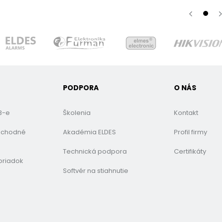
PODPORA
O NÁS
B-e
Školenia
Kontakt
bchodné
Akadémia ELDES
Profil firmy
Technická podpora
Certifikáty
oriadok
Softvér na stiahnutie