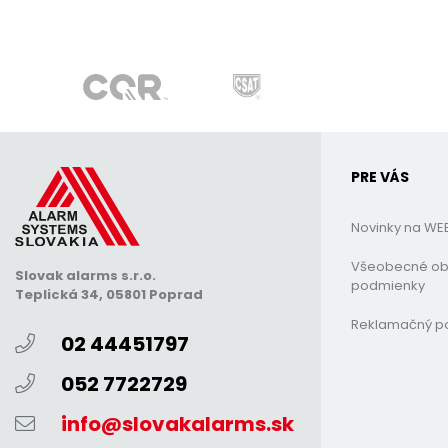
PRE VÁS
Novinky na WE
Všeobecné o
Slovak alarms s.r.o.
podmienky
Teplická 34, 05801 Poprad
Reklamačný p
02 44451797
052 7722729
info@slovakalarms.sk