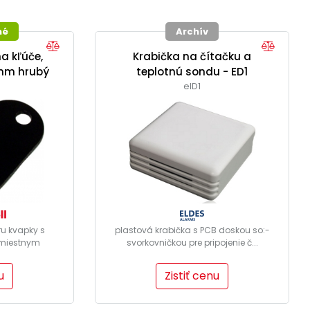
né
Archív
a kľúče,
Krabička na čítačku a
5mm hrubý
teplotnú sondu - ED1
elD1
ru kvapky s
plastová krabička s PCB doskou so:-
miestnym
svorkovničkou pre pripojenie č...
u
Zistiť cenu