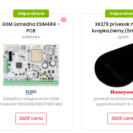
Odporúčané
Odporúča
GSM ústredňa ESIM484 -
XK2/9 prívesok n
PCB
kvapka,čierny,1,
elSIM484
Zpf00
Ústredňa s integrovaným GSM
prívesok na kľúče tva
modulom 850/900/1800/1900 MHz
vygravírovaným 9-
GSM...
číslom,...
Zistiť cenu
Zistiť cen