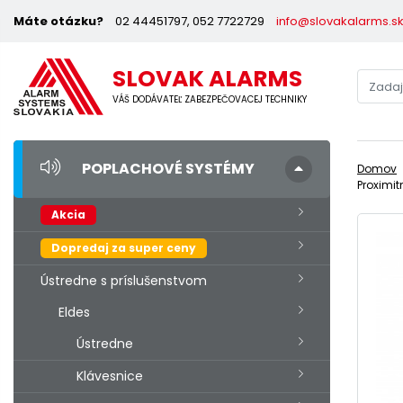
Máte otázku?
02 44451797, 052 7722729
info@slovakalarms.s
SLOVAK ALARMS
VÁŠ DODÁVATEĽ ZABEZPEČOVACEJ TECHNIKY
POPLACHOVÉ SYSTÉMY
Domov
Proximi
Akcia
Dopredaj za super ceny
Ústredne s príslušenstvom
Eldes
Ústredne
Klávesnice