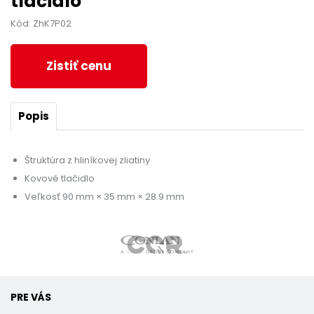
tlačidlo
Kód: ZhK7P02
Zistiť cenu
Popis
Štruktúra z hliníkovej zliatiny
Kovové tlačidlo
Veľkosť 90 mm × 35 mm × 28.9 mm
PRE VÁS