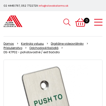
02 44451797, 052 7722729
info@slovakalarms.sk
0
Domov
Kontrola vstupu
Digitálne videovrátniky
Príslušenstvo
Odchodové tlačidlá
DS-K7P02 - pohotovostné / exit tlačidlo