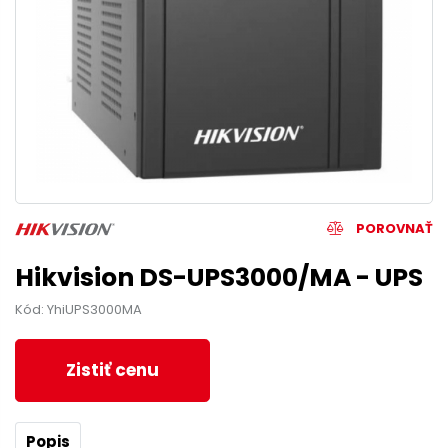
POROVNAŤ
Hikvision DS-UPS3000/MA - UPS
Kód: YhiUPS3000MA
Zistiť cenu
Popis