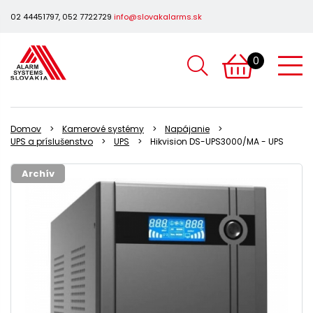
02 44451797, 052 7722729
info@slovakalarms.sk
0
Domov
Kamerové systémy
Napájanie
UPS a príslušenstvo
UPS
Hikvision DS-UPS3000/MA - UPS
Archív