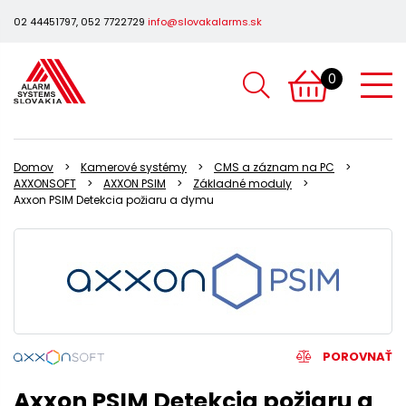
02 44451797, 052 7722729
info@slovakalarms.sk
0
Domov
Kamerové systémy
CMS a záznam na PC
AXXONSOFT
AXXON PSIM
Základné moduly
Axxon PSIM Detekcia požiaru a dymu
POROVNAŤ
Axxon PSIM Detekcia požiaru a