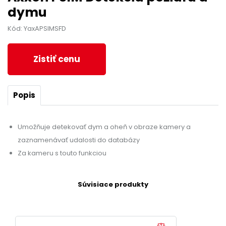
dymu
Kód: YaxAPSIMSFD
Zistiť cenu
Popis
Umožňuje detekovať dym a oheň v obraze kamery a
zaznamenávať udalosti do databázy
Za kameru s touto funkciou
Súvisiace produkty