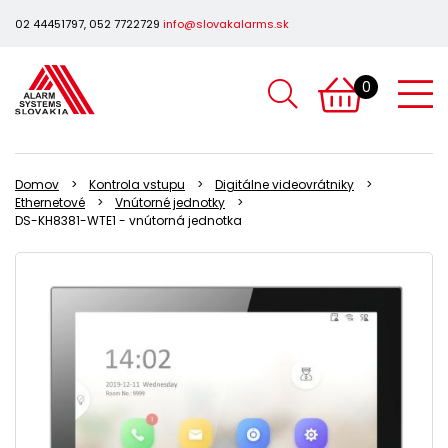
02 44451797, 052 7722729
info@slovakalarms.sk
0
Domov
Kontrola vstupu
Digitálne videovrátniky
Ethernetové
Vnútorné jednotky
DS-KH8381-WTE1 - vnútorná jednotka