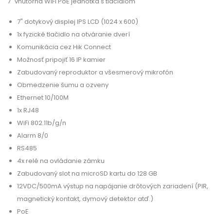
7" vnútorná WiFi PoE jednotka s tlačidlom
7" dotykový displej IPS LCD (1024 x 600)
1x fyzické tlačidlo na otváranie dverí
Komunikácia cez Hik Connect
Možnosť pripojiť 16 IP kamier
Zabudovaný reproduktor a všesmerový mikrofón
Obmedzenie šumu a ozveny
Ethernet 10/100M
1x RJ48
WiFi 802.11b/g/n
Alarm 8/0
RS485
4x relé na ovládanie zámku
Zabudovaný slot na microSD kartu do 128 GB
12VDC/500mA výstup na napájanie drôtových zariadení (PIR,
magnetický kontakt, dymový detektor atď.)
PoE