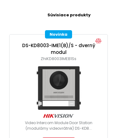
Súvisiace produkty
Novinka
DS-KD8003-IME1(B)/S - dverný
modul
ZhiKD8003IMEB1Ss
Video Intercom Module Door Station
(modulárny videovrátnik) DS-KD8...