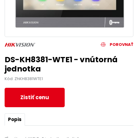
POROVNAŤ
DS-KH8381-WTE1 - vnútorná
jednotka
Kód: ZhKH8381WTE1
Zistiť cenu
Popis