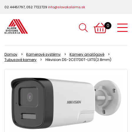
02 44451797, 052 7722729
info@slovakalarms.sk
0
Domov
Kamerové systémy
Kamery analógové
Tubusové kamery
Hikvision DS-2CE17D0T-LXTS(2.8mm)