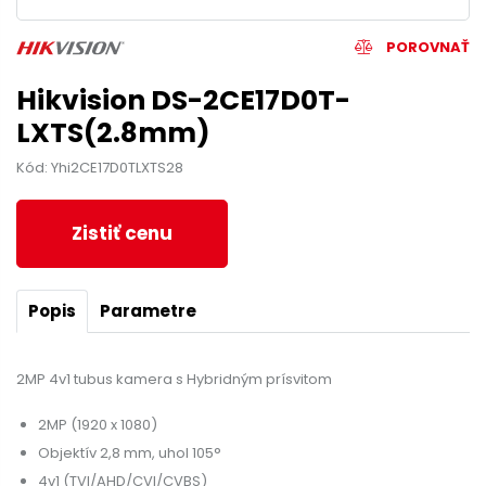
POROVNAŤ
Hikvision DS-2CE17D0T-
LXTS(2.8mm)
Kód: Yhi2CE17D0TLXTS28
Zistiť cenu
Popis
Parametre
2MP 4v1 tubus kamera s Hybridným prísvitom
2MP (1920 x 1080)
Objektív 2,8 mm, uhol 105°
4v1 (TVI/AHD/CVI/CVBS)