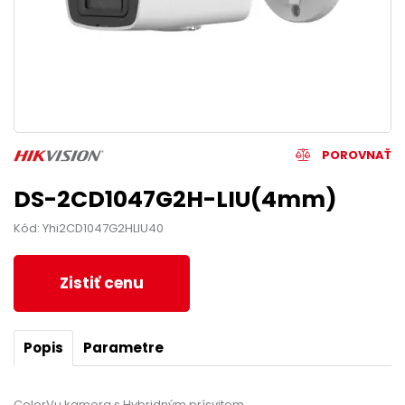
POROVNAŤ
DS-2CD1047G2H-LIU(4mm)
Kód: Yhi2CD1047G2HLIU40
Zistiť cenu
Popis
Parametre
ColorVu kamera s Hybridným prísvitom