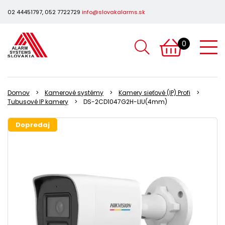
02 44451797, 052 7722729
info@slovakalarms.sk
0
Domov
Kamerové systémy
Kamery sieťové (IP) Profi
Tubusové IP kamery
DS-2CD1047G2H-LIU(4mm)
Dopredaj