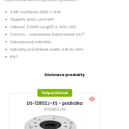
4 MP rozlíšenie 2560 × 1440
Objektív 4mm ,uhol 94°
Citlivosť 0.0005 Lux @(F1.0, AGC ON)
ColorVu - zobrazenie živých farieb 24/7
Zabudovaný mikrofón
Hybridný prísvit Biele svetlo a IR do 30m
IP67
Súvisiace produkty
Odporúčané
DS-1280ZJ-XS - podložka
Yhi1280ZJXS