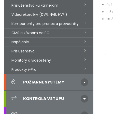
Príslušenstvo ku kamerám
PoE
IP67
Videorekordéry (DVR, NVR, HVR.)
IK0
Komponenty pre prenos a prevodníky
CMS a záznam na PC
Napájanie
Príslušenstvo
Monitory a videosteny
Produkty i-Pro
POŽIARNE SYSTÉMY
KONTROLA VSTUPU