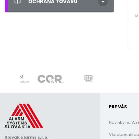
OCHRANA TOVARU
M
PRE VÁS
Novinky na WE
Všeobecné o
Slovak alarms s.r.o.