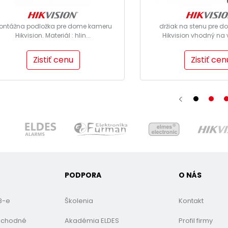
ontážna podložka pre dome kameru
držiak na stenu pre 
Hikvision. Materiál : hlin...
Hikvision vhodný na v
Zistiť cenu
Zistiť cen
PODPORA
O NÁS
B-e
Školenia
Kontakt
bchodné
Akadémia ELDES
Profil firmy