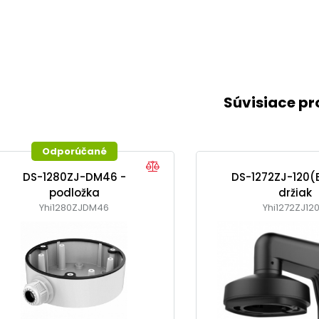
8
Súvisiace p
Odporúčané
DS-1280ZJ-DM46 -
DS-1272ZJ-120(B
podložka
držiak
Yhi1280ZJDM46
Yhi1272ZJ120