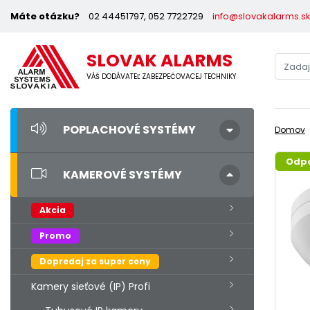
Máte otázku?
02 44451797, 052 7722729
info@slovakalarms.s
SLOVAK ALARMS
VÁŠ DODÁVATEĽ ZABEZPEČOVACEJ TECHNIKY
POPLACHOVÉ SYSTÉMY
Domov
Odp
KAMEROVÉ SYSTÉMY
Akcia
Promo
Dopredaj za super ceny
Kamery sieťové (IP) Profi