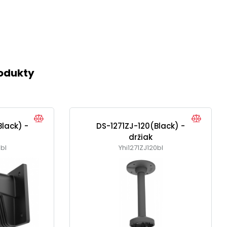
rodukty
lack) -
DS-1271ZJ-120(Black) -
držiak
bl
Yhi1271ZJ120bl