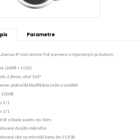
pis
Parametre
Sense IP mini dome PoE kamera s Hybridným prísvitom
ix (2688 × 1520)
,
ktív 2,8mm
uhol 104°
nse: pokročilá klasifikácia osôb a vozidiel
 120dB
o 1/1
m 1/1
vit IR a Biele svetlo do 30m
dovaný dvojitý mikrofón
dovaný slot na microSD kartu do 512GB