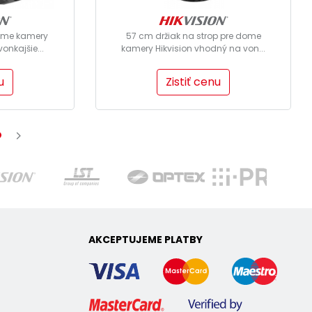
dome kamery
57 cm držiak na strop pre dome
onkajšie...
kamery Hikvision vhodný na von...
u
Zistiť cenu
AKCEPTUJEME PLATBY