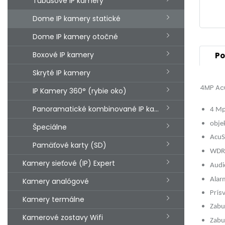
Tubusové IP kamery
Dome IP kamery statické
Dome IP kamery otočné
Boxové IP kamery
Po
Skryté IP kamery
4MP Acu
IP Kamery 360° (rybie oko)
Panoramatické kombinované IP kamery
4 Mp
obje
Špeciálne
AcuSe
Pamäťové karty (SD)
WDR
Kamery sieťové (IP) Expert
Audi
Alar
Kamery analógové
Prís
Kamery termálne
Zabu
Kamerové zostavy Wifi
Zabu