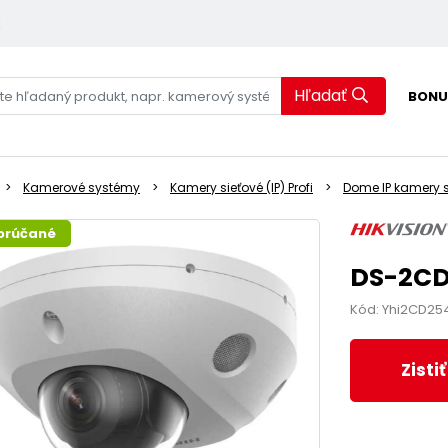
k
Hľadať
BONU
Kamerové systémy
Kamery sieťové (IP) Profi
Dome IP kamery s
orúčané
DS-2CD
Kód: Yhi2CD25
Zisti