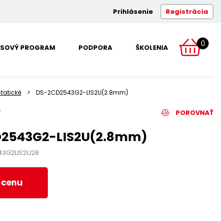
Prihlásenie
Registrácia
0
SOVÝ PROGRAM
PODPORA
ŠKOLENIA
tatické
DS-2CD2543G2-LIS2U(2.8mm)
POROVNAŤ
2543G2-LIS2U(2.8mm)
43G2LIS2U28
ť cenu