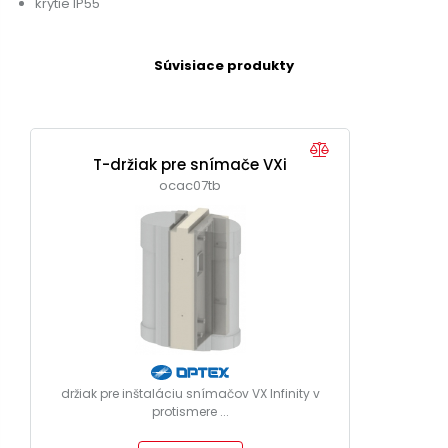
krytie IP55
Súvisiace produkty
T-držiak pre snímače VXi
ocac07tb
držiak pre inštaláciu snímačov VX Infinity v
protismere ...