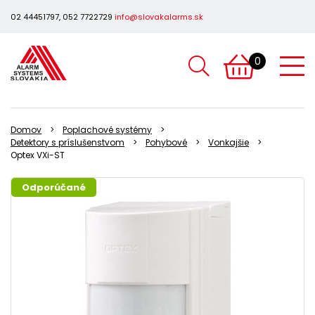
02 44451797, 052 7722729
info@slovakalarms.sk
0
Domov
Poplachové systémy
Detektory s príslušenstvom
Pohybové
Vonkajšie
Optex VXi-ST
Odporúčané