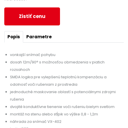
Zistiť cenu
Popis
Parametre
vonkajší snímač pohybu
dosah 12m/90° s možnosťou obmedzenia v piatich
rozsahoch
SMDA logika pre vylepšenú teplotnú kompenzáciu a
odolnosť voči rušeniam z prostredia
jednoduché maskovanie oblastí s potenciálnymi zdrojmi
rušenia
dvojité konduktívne tienenie voči rušeniu bielym svetlom
montáž na stenu alebo stĺpik vo výške 0,8 - 1,2m
náhrada za snímač VX-402