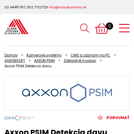
02 44451797, 052 7722729
info@slovakalarms.sk
0
Domov
Kamerové systémy
CMS a záznam na PC
AXXONSOFT
AXXON PSIM
Základné moduly
Axxon PSIM Detekcia davu
POROVNAŤ
Axxon PSIM Detekcia davu