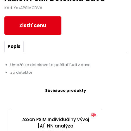
Kód: YaxAPSIMCDVA
Zistiť cenu
Popis
Umožňuje detekovať a počítať ľudí v dave
Za detektor
Súvisiace produkty
Axxon PSIM Individuálny vývoj
[AI] NN analýza