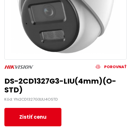
POROVNAŤ
DS-2CD1327G3-LIU(4mm)(O-
STD)
Kód: Yhi2CD1327G3LIU4OSTD
Zistiť cenu