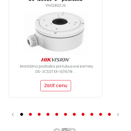
Yhi1280ZJS
Montážna podložka pre tubusové kamery
DS-2CD2TXX-I3/I5/I8 ...
Zistiť cenu