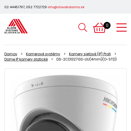
02 44451797, 052 7722729
info@slovakalarms.sk
0
Domov
Kamerové systémy
Kamery sieťové (IP) Profi
Dome IP kamery statické
DS-2CD1327G3-LIU(4mm)(O-STD)