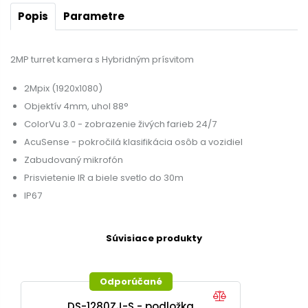
Popis
Parametre
2MP turret kamera s Hybridným prísvitom
2Mpix (1920x1080)
Objektív 4mm, uhol 88°
ColorVu 3.0 - zobrazenie živých farieb 24/7
AcuSense - pokročilá klasifikácia osôb a vozidiel
Zabudovaný mikrofón
Prisvietenie IR a biele svetlo do 30m
IP67
Súvisiace produkty
Odporúčané
DS-1280ZJ-S - podložka